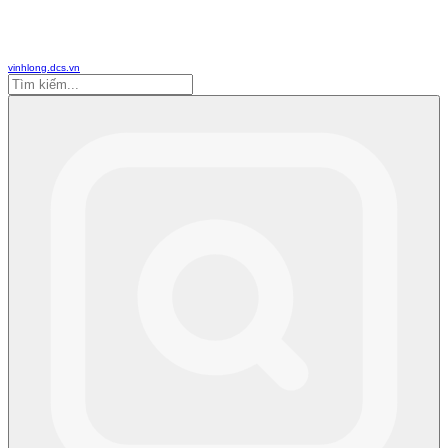
vinhlong.dcs.vn