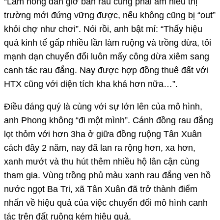
“Làm nông dân giờ bán rau cũng phải am hiểu thị
trường mới đứng vững được, nếu không cũng bị “out”
khỏi chợ như chơi”. Nói rồi, anh bật mí: “Thấy hiệu
quả kinh tế gấp nhiều lần làm ruộng và trồng dừa, tôi
mạnh dạn chuyển đổi luôn mấy công dừa xiêm sang
canh tác rau đắng. Nay được hợp đồng thuê đất với
HTX cũng với diện tích kha khá hơn nữa…”.
Điều đáng quý là cùng với sự lớn lên của mô hình,
anh Phong không “đi một mình”. Cánh đồng rau đắng
lọt thỏm với hơn 3ha ở giữa đồng ruộng Tân Xuân
cách đây 2 năm, nay đã lan ra rộng hơn, xa hơn,
xanh mướt và thu hút thêm nhiều hộ lân cận cùng
tham gia. Vùng trồng phủ màu xanh rau đắng ven hồ
nước ngọt Ba Tri, xã Tân Xuân đã trở thành điểm
nhấn về hiệu quả của việc chuyển đổi mô hình canh
tác trên đất ruộng kém hiệu quả.