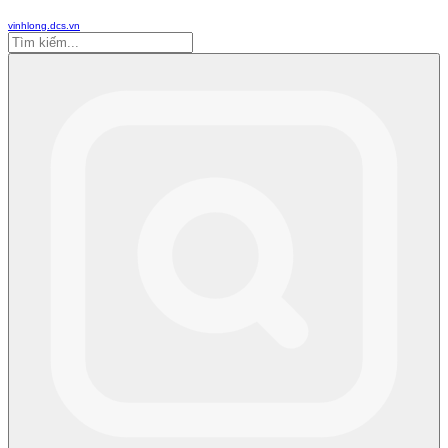
vinhlong.dcs.vn