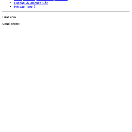
Học tập và làm theo Bác
Hỏi đáp - góp ý
Lượt xem:
Đang online: