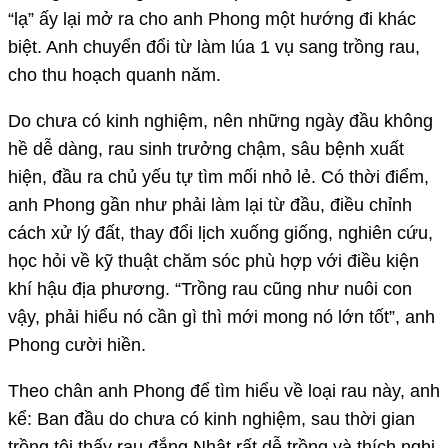
“lạ” ấy lại mở ra cho anh Phong một hướng đi khác
biệt. Anh chuyển đổi từ làm lúa 1 vụ sang trồng rau,
cho thu hoạch quanh năm.
Do chưa có kinh nghiệm, nên những ngày đầu không
hề dễ dàng, rau sinh trưởng chậm, sâu bệnh xuất
hiện, đầu ra chủ yếu tự tìm mối nhỏ lẻ. Có thời điểm,
anh Phong gần như phải làm lại từ đầu, điều chỉnh
cách xử lý đất, thay đổi lịch xuống giống, nghiên cứu,
học hỏi về kỹ thuật chăm sóc phù hợp với điều kiện
khí hậu địa phương. “Trồng rau cũng như nuôi con
vậy, phải hiểu nó cần gì thì mới mong nó lớn tốt”, anh
Phong cười hiền.
Theo chân anh Phong để tìm hiểu về loại rau này, anh
kể: Ban đầu do chưa có kinh nghiệm, sau thời gian
trồng tôi thấy rau đắng Nhật rất dễ trồng và thích nghi