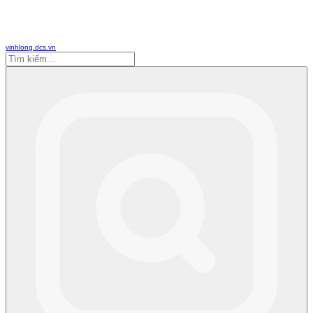
vinhlong.dcs.vn