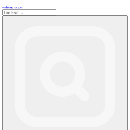
vinhlong.dcs.vn