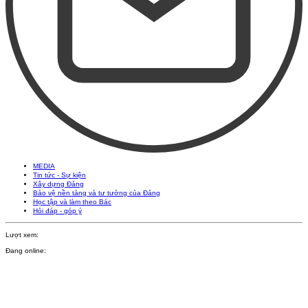
MEDIA
Tin tức - Sự kiện
Xây dựng Đảng
Bảo vệ nền tảng và tư tưởng của Đảng
Học tập và làm theo Bác
Hỏi đáp - góp ý
Lượt xem:
Đang online: