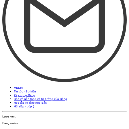
MEDIA
Tin tức - Sự kiện
Xây dựng Đảng
Bảo vệ nền tảng và tư tưởng của Đảng
Học tập và làm theo Bác
Hỏi đáp - góp ý
Lượt xem:
Đang online: