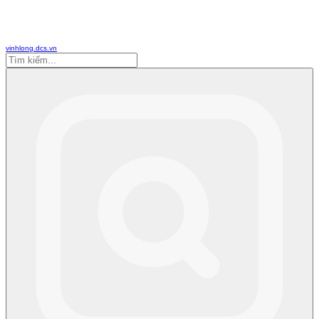
vinhlong.dcs.vn