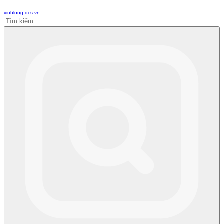
vinhlong.dcs.vn