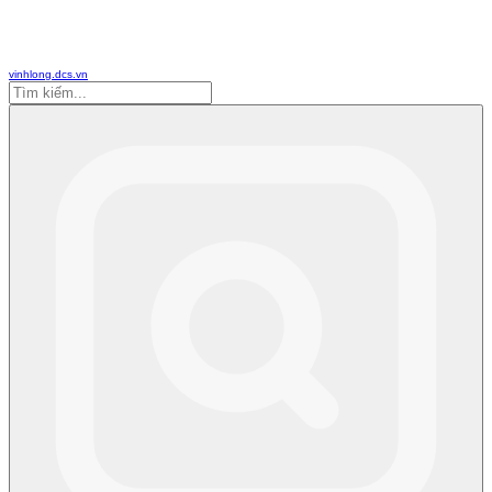
vinhlong.dcs.vn