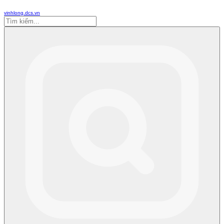
vinhlong.dcs.vn