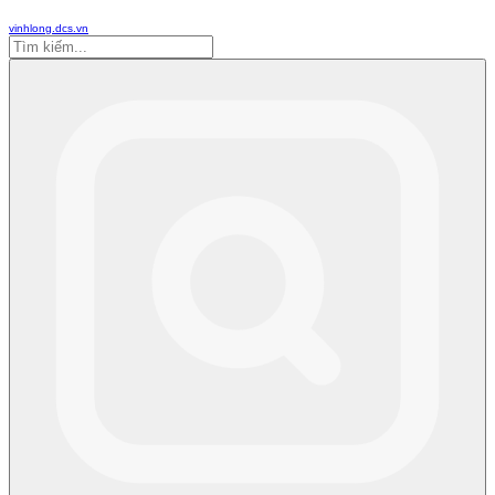
vinhlong.dcs.vn