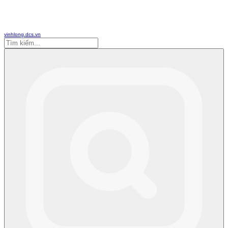
vinhlong.dcs.vn