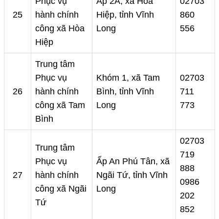
Phục vụ
Ấp 2A, xã Hòa
02703
25
hành chính
Hiệp, tỉnh Vĩnh
860
công xã Hòa
Long
556
Hiệp
Trung tâm
Phục vụ
Khóm 1, xã Tam
02703
26
hành chính
Bình, tỉnh Vĩnh
711
công xã Tam
Long
773
Bình
02703
Trung tâm
719
Phục vụ
Ấp An Phú Tân, xã
888
27
hành chính
Ngãi Tứ, tỉnh Vĩnh
0986
công xã Ngãi
Long
202
Tứ
852