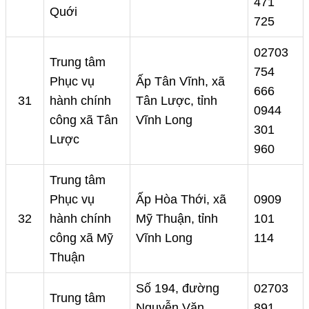
471
Quới
725
02703
Trung tâm
754
Phục vụ
Ấp Tân Vĩnh, xã
666
31
hành chính
Tân Lược, tỉnh
0944
công xã Tân
Vĩnh Long
301
Lược
960
Trung tâm
Phục vụ
Ấp Hòa Thới, xã
0909
32
hành chính
Mỹ Thuận, tỉnh
101
công xã Mỹ
Vĩnh Long
114
Thuận
Số 194, đường
02703
Trung tâm
Nguyễn Văn
891