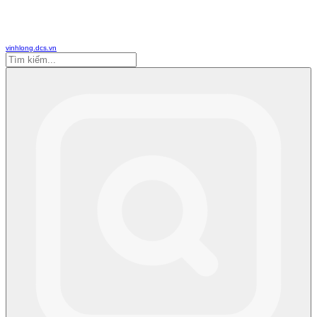
vinhlong.dcs.vn