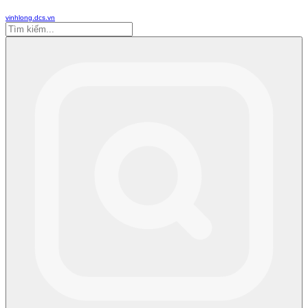
vinhlong.dcs.vn