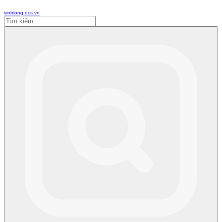
vinhlong.dcs.vn