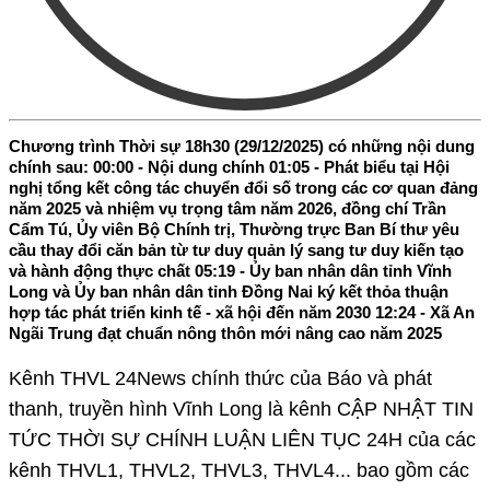
Chương trình Thời sự 18h30 (29/12/2025) có những nội dung
chính sau: 00:00 - Nội dung chính 01:05 - Phát biểu tại Hội
nghị tổng kết công tác chuyển đổi số trong các cơ quan đảng
năm 2025 và nhiệm vụ trọng tâm năm 2026, đồng chí Trần
Cẩm Tú, Ủy viên Bộ Chính trị, Thường trực Ban Bí thư yêu
cầu thay đổi căn bản từ tư duy quản lý sang tư duy kiến tạo
và hành động thực chất 05:19 - Ủy ban nhân dân tỉnh Vĩnh
Long và Ủy ban nhân dân tỉnh Đồng Nai ký kết thỏa thuận
hợp tác phát triển kinh tế - xã hội đến năm 2030 12:24 - Xã An
Ngãi Trung đạt chuẩn nông thôn mới nâng cao năm 2025
Kênh THVL 24News chính thức của Báo và phát
thanh, truyền hình Vĩnh Long là kênh CẬP NHẬT TIN
TỨC THỜI SỰ CHÍNH LUẬN LIÊN TỤC 24H của các
kênh THVL1, THVL2, THVL3, THVL4... bao gồm các