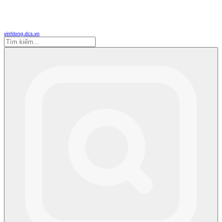
vinhlong.dcs.vn