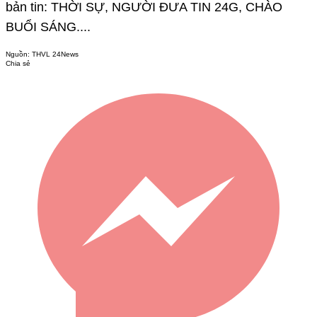
bản tin: THỜI SỰ, NGƯỜI ĐƯA TIN 24G, CHÀO
BUỔI SÁNG....
Nguồn:
THVL 24News
Chia sẻ