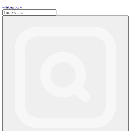
vinhlong.dcs.vn