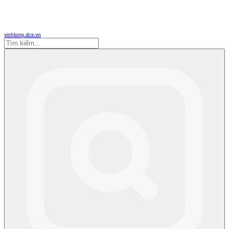
vinhlong.dcs.vn