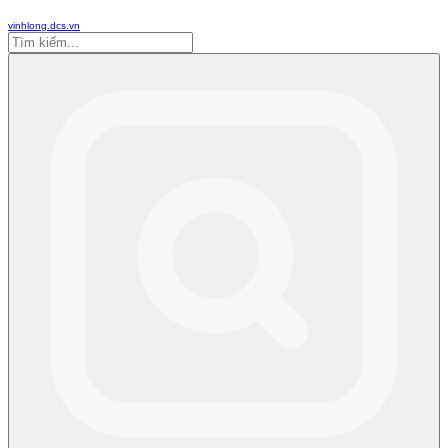
vinhlong.dcs.vn