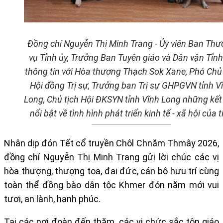
Đồng chí Nguyễn Thị Minh Trang - Ủy viên Ban Th
vụ Tỉnh ủy, Trưởng Ban Tuyên giáo và Dân vận Tỉnh
thông tin với Hòa thượng Thạch Sok Xane, Phó Chủ 
Hội đồng Trị sự, Trưởng ban Trị sự GHPGVN tỉnh V
Long, Chủ tịch Hội ĐKSYN tỉnh Vĩnh Long những kết
nổi bật
về tình hình phát triển kinh tế - xã hội của t
Nhân dịp đón Tết cổ truyền Chôl Chnăm Thmây 2026,
đồng chí Nguyễn Thị Minh Trang gửi lời chúc các vị
hòa thượng, thượng tọa, đại đức, cán bộ hưu trí cùng
toàn thể đồng bào dân tộc Khmer đón năm mới vui
tươi, an lành, hạnh phúc.
Tại các nơi đoàn đến thăm, các vị chức sắc tôn giáo