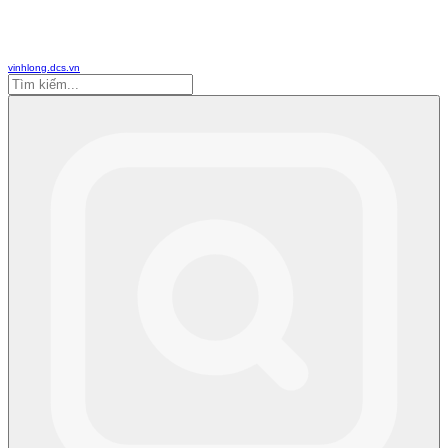
vinhlong.dcs.vn