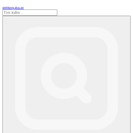
vinhlong.dcs.vn