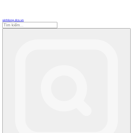
vinhlong.dcs.vn