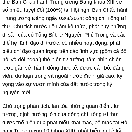
thư Ban Chấp hành Trung ương Đảng khóa XIII với
số phiếu tuyệt đối (100%) tại Hội nghị Ban Chấp hành
Trung ương Đảng ngày 03/8/2024; đồng chí Tổng Bí
thư, Chủ tịch nước Tô Lâm kế thừa, phát huy những
di sản của cố Tổng Bí thư Nguyễn Phú Trọng và các
thế hệ lãnh đạo đi trước; có nhiều hoạt động, phát
biểu chỉ đạo quan trọng trên các lĩnh vực (gồm cả đối
nội và đối ngoại) thể hiện tư tưởng, tầm nhìn chiến
lược gắn với hành động thực tế, được cán bộ, đảng
viên, dư luận trong và ngoài nước đánh giá cao, kỳ
vọng vào sự vươn mình của đất nước trong kỷ
nguyên mới.
Chú trọng phân tích, lan tỏa những quan điểm, tư
tưởng, định hướng lớn của đồng chí Tổng Bí thư
được thể hiện qua phát biểu khai mạc, bế mạc tại Hội
nghị Trung ương 10 (khóa XIII); phát biểu tại Lễ kỷ