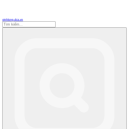
vinhlong.dcs.vn