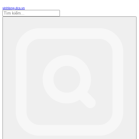
vinhlong.dcs.vn