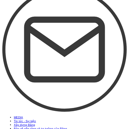
MEDIA
Tin tức - Sự kiện
Xây dựng Đảng
Bảo vệ nền tảng và tư tưởng của Đảng
Học tập và làm theo Bác
Hỏi đáp - góp ý
Lượt xem:
Đang online: