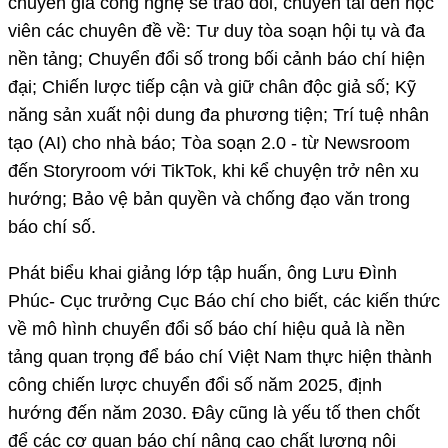
đến Storyroom với TikTok, khi kể chuyện trở nên xu
hướng; Bảo vệ bản quyền và chống đạo văn trong
báo chí số.
Phát biểu khai giảng lớp tập huấn, ông Lưu Đình
Phúc- Cục trưởng Cục Báo chí cho biết, các kiến thức
về mô hình chuyển đổi số báo chí hiệu quả là nền
tảng quan trọng để báo chí Việt Nam thực hiện thành
công chiến lược chuyển đổi số năm 2025, định
hướng đến năm 2030. Đây cũng là yếu tố then chốt
để các cơ quan báo chí nâng cao chất lượng nội
dung, đổi mới mô hình quản trị, tăng cường năng lực
cạnh tranh và đáp ứng tốt hơn nhu cầu ngày càng
cao của công chúng.
“Tôi tin tưởng rằng với quyết tâm đổi mới của các cơ
quan báo chí, sự hỗ trợ của các cơ sở đào tạo,