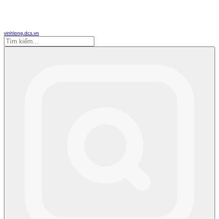
vinhlong.dcs.vn