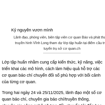
Lãnh đạo, phóng viên, biên tập viên cơ quan Báo và phát th
truyền hình Vĩnh Long tham dự lớp tập huấn tại điểm cầu t
tuyến trụ sở cơ quan.ch
Lớp tập huấn nhằm cung cấp kiến thức, kỹ năng, việc
triển khai các mô hình, cách làm hiệu quả hỗ trợ các
cơ quan báo chí chuyển đổi số phù hợp với bối cảnh
của từng cơ quan.
Trong hai ngày 24 và 25/11/2025, lãnh đạo một số cơ
quan báo chí, chuyên gia báo chí/truyền thông,
chuyên gia công nghệ sẽ trao đổi, chuyển tải đến học
viên các chuyên đề về: Tư duy tòa soạn hội tụ và đa
nền tảng; Chuyển đổi số trong bối cảnh báo chí hiện
đại; Chiến lược tiếp cận và giữ chân độc giả số; Kỹ
năng sản xuất nội dung đa phương tiện; Trí tuệ nhân
tạo (AI) cho nhà báo; Tòa soạn 2.0 - từ Newsroom