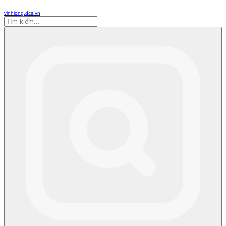
vinhlong.dcs.vn