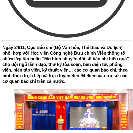
Ngày 24/11, Cục Báo chí (Bộ Văn hóa, Thể thao và Du lịch)
phối hợp với Học viện Công nghệ Bưu chính Viễn thông tổ
chức lớp tập huấn “Mô hình chuyển đổi số báo chí hiệu quả”
cho đội ngũ lãnh đạo, thư ký tòa soạn, ban điện tử, phóng
viên, biên tập viên, kỹ thuật viên… các cơ quan báo chí, theo
hình thức trực tiếp và trực tuyến đến 94 điểm cầu trụ sở các
cơ quan báo chí trên cả nước.
Kỷ nguyên vươn mình