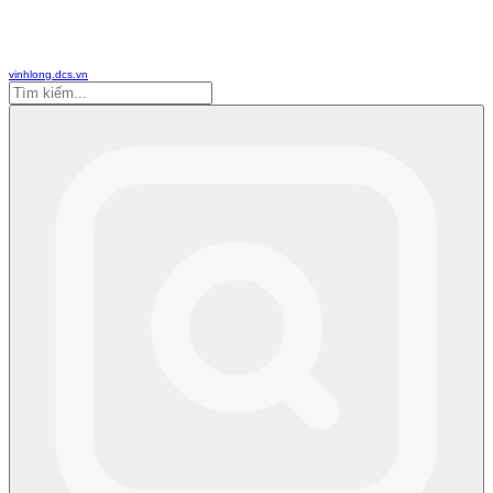
vinhlong.dcs.vn