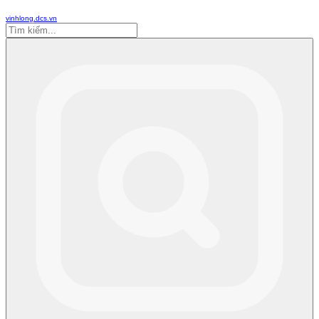
vinhlong.dcs.vn