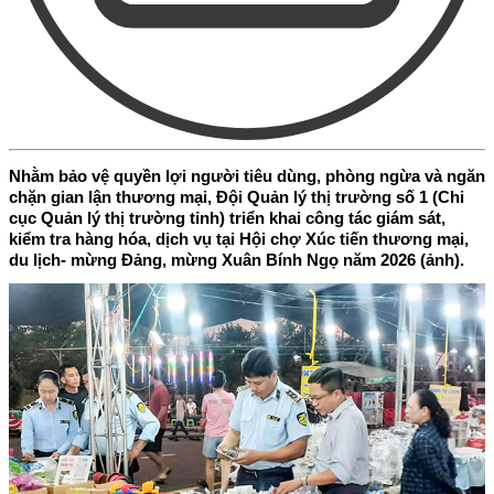
Nhằm bảo vệ quyền lợi người tiêu dùng, phòng ngừa và ngăn
chặn gian lận thương mại, Đội Quản lý thị trường số 1 (Chi
cục Quản lý thị trường tỉnh) triển khai công tác giám sát,
kiểm tra hàng hóa, dịch vụ tại Hội chợ Xúc tiến thương mại,
du lịch- mừng Đảng, mừng Xuân Bính Ngọ năm 2026 (ảnh).