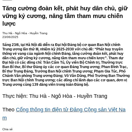
Tăng cường đoàn kết, phát huy dân chủ, giữ
vững kỷ cương, nâng tầm tham mưu chiến
lược
Thu Hà - Ngô Hòa - Huyền Trang
23/06/2025
Sáng 23/6, tại Hà Nội đã diễn ra Đại hội Đảng bộ cơ quan Ban Nội chính
Trung ương lần thứ III, nhiệm kỳ 2025-2030 với chủ đề: “Phát huy truyền
thống vẻ vang của ngành Nội chính Đảng, tăng cường đoàn kết, phát huy
dân chủ, giữ vững kỷ cương, nâng tầm tham mưu chiến lược”. Tham dự
Đại hội có các đồng chí: Trần Cẩm Tú, Ủy viên Bộ Chính trị, Thường trực
Ban Bí thư, Bí thư Đảng ủy các cơ quan Đảng Trung ương; Phan Đình Trạc,
Bí thư Trung Đảng, Trưởng Ban Nội chính Trung ương; Phạm Gia Túc, Phó
Chánh Văn phòng Trung ương Đảng; Võ Văn Dũng, Phó Trưởng Ban Thường
trực Ban Nội chính Trung ương; các đồng chí lãnh đạo các cơ quan, đơn vị
Trung ương cùng 139 đảng viên trong toàn Đảng bộ.
Thực hiện: Thu Hà - Ngô Hòa - Huyền Trang
Theo
Cổng thông tin điện tử Đảng Cộng sản Việt Na
m
Chia sẻ