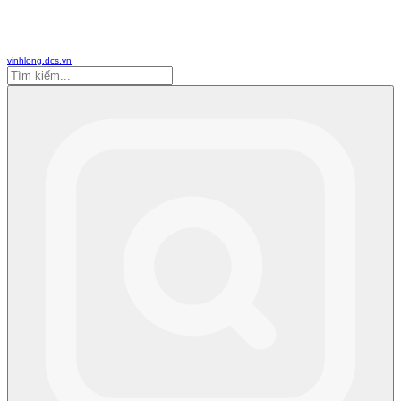
vinhlong.dcs.vn