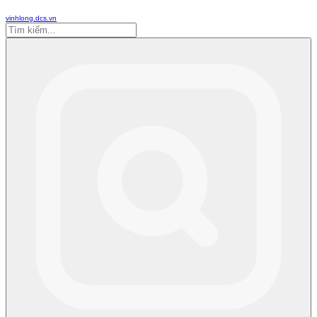
vinhlong.dcs.vn