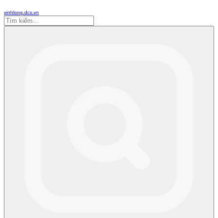
vinhlong.dcs.vn