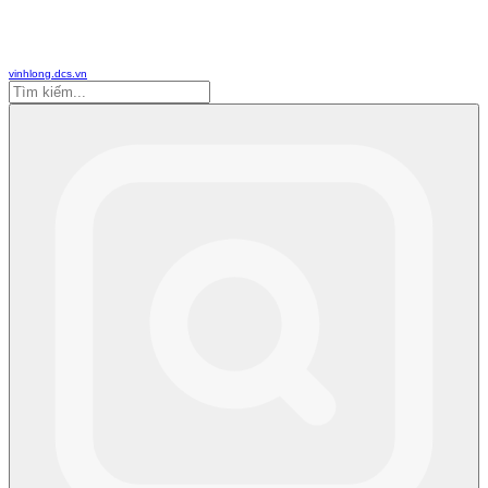
vinhlong.dcs.vn