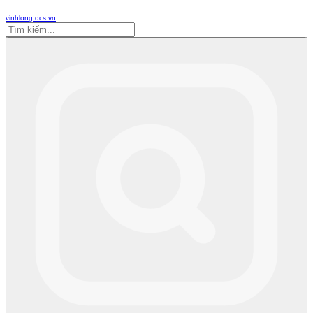
vinhlong.dcs.vn