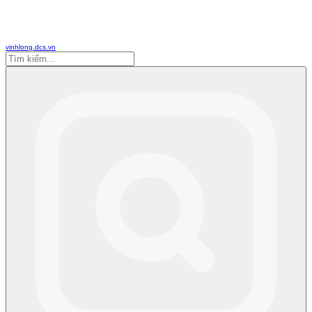
vinhlong.dcs.vn