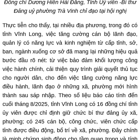
Đồng chí Dương Hiền Hải Đăng, Tỉnh Uỷ viên -Bí thư
Đảng uỷ phường Trà Vinh
chỉ đạo tại hội nghị
Thực tiễn cho thấy, tại nhiều địa phương, trong đó có
tỉnh Vĩnh Long, việc tăng cường cán bộ lãnh đạo,
quản lý có năng lực và kinh nghiệm từ cấp tỉnh, sở,
ban, ngành xuống cơ sở đã mang lại những hiệu quả
bước đầu rõ nét: từ việc bảo đảm khối lượng công
việc hành chính, cải thiện quy trình giải quyết thủ tục
cho người dân, cho đến việc tăng cường năng lực
điều hành, lãnh đạo ở những xã, phường mới hình
thành sau sáp nhập.
Theo số liệu báo cáo
tính đến
cuối tháng 8/2025
, tỉnh Vĩnh Long có
16
đồng chí tỉnh
ủy viên được chỉ định giữ chức bí thư đảng ủy xã,
phường; có
245
cán bộ, công chức, viên chức cấp
tỉnh được điều động, bố trí về xã, phường.
Đây chính
là minh chứng sinh động cho tầm quan trọng và tính