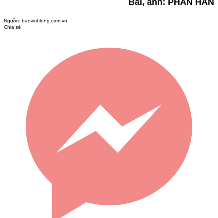
Bài, ảnh: PHAN HÂN
Nguồn:
baovinhlong.com.vn
Chia sẻ