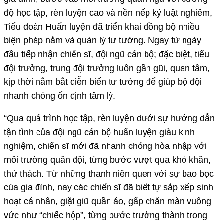
độ học tập, rèn luyện cao và nền nếp kỷ luật nghiêm,
Tiểu đoàn Huấn luyện đã triển khai đồng bộ nhiều
biện pháp nắm và quản lý tư tưởng. Ngay từ ngày
đầu tiếp nhận chiến sĩ, đội ngũ cán bộ; đặc biệt, tiểu
đội trưởng, trung đội trưởng luôn gần gũi, quan tâm,
kịp thời nắm bắt diễn biến tư tưởng để giúp bộ đội
nhanh chóng ổn định tâm lý.
“Qua quá trình học tập, rèn luyện dưới sự hướng dẫn
tận tình của đội ngũ cán bộ huấn luyện giàu kinh
nghiệm, chiến sĩ mới đã nhanh chóng hòa nhập với
môi trường quân đội, từng bước vượt qua khó khăn,
thử thách. Từ những thanh niên quen với sự bao bọc
của gia đình, nay các chiến sĩ đã biết tự sắp xếp sinh
hoạt cá nhân, giặt giũ quần áo, gấp chăn màn vuông
vức như “chiếc hộp”, từng bước trưởng thành trong