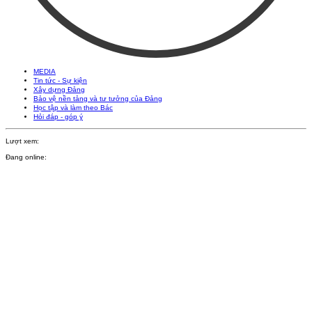
MEDIA
Tin tức - Sự kiện
Xây dựng Đảng
Bảo vệ nền tảng và tư tưởng của Đảng
Học tập và làm theo Bác
Hỏi đáp - góp ý
Lượt xem:
Đang online: