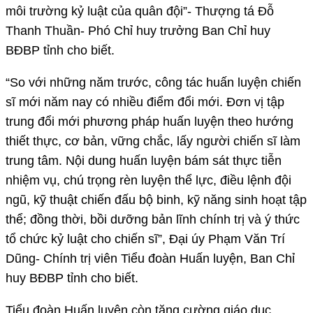
môi trường kỷ luật của quân đội”- Thượng tá Đỗ
Thanh Thuần- Phó Chỉ huy trưởng Ban Chỉ huy
BĐBP tỉnh cho biết.
“So với những năm trước, công tác huấn luyện chiến
sĩ mới năm nay có nhiều điểm đổi mới. Đơn vị tập
trung đổi mới phương pháp huấn luyện theo hướng
thiết thực, cơ bản, vững chắc, lấy người chiến sĩ làm
trung tâm. Nội dung huấn luyện bám sát thực tiễn
nhiệm vụ, chú trọng rèn luyện thể lực, điều lệnh đội
ngũ, kỹ thuật chiến đấu bộ binh, kỹ năng sinh hoạt tập
thể; đồng thời, bồi dưỡng bản lĩnh chính trị và ý thức
tổ chức kỷ luật cho chiến sĩ”, Đại úy Phạm Văn Trí
Dũng- Chính trị viên Tiểu đoàn Huấn luyện, Ban Chỉ
huy BĐBP tỉnh cho biết.
Tiểu đoàn Huấn luyện còn tăng cường giáo dục