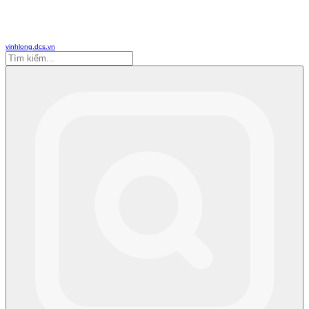
vinhlong.dcs.vn