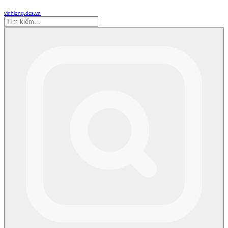
vinhlong.dcs.vn