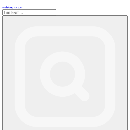
vinhlong.dcs.vn