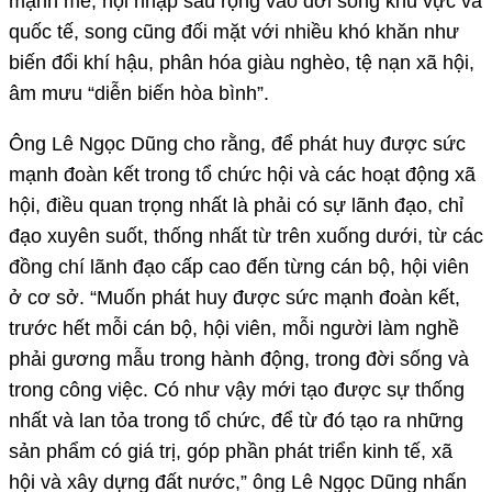
mạnh mẽ, hội nhập sâu rộng vào đời sống khu vực và
quốc tế, song cũng đối mặt với nhiều khó khăn như
biến đổi khí hậu, phân hóa giàu nghèo, tệ nạn xã hội,
âm mưu “diễn biến hòa bình”.
Ông Lê Ngọc Dũng cho rằng, để phát huy được sức
mạnh đoàn kết trong tổ chức hội và các hoạt động xã
hội, điều quan trọng nhất là phải có sự lãnh đạo, chỉ
đạo xuyên suốt, thống nhất từ trên xuống dưới, từ các
đồng chí lãnh đạo cấp cao đến từng cán bộ, hội viên
ở cơ sở. “Muốn phát huy được sức mạnh đoàn kết,
trước hết mỗi cán bộ, hội viên, mỗi người làm nghề
phải gương mẫu trong hành động, trong đời sống và
trong công việc. Có như vậy mới tạo được sự thống
nhất và lan tỏa trong tổ chức, để từ đó tạo ra những
sản phẩm có giá trị, góp phần phát triển kinh tế, xã
hội và xây dựng đất nước,” ông Lê Ngọc Dũng nhấn