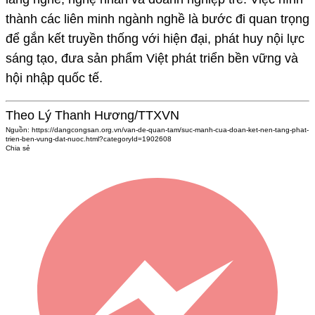
thành các liên minh ngành nghề là bước đi quan trọng
để gắn kết truyền thống với hiện đại, phát huy nội lực
sáng tạo, đưa sản phẩm Việt phát triển bền vững và
hội nhập quốc tế.
Theo Lý Thanh Hương/TTXVN
Nguồn:
https://dangcongsan.org.vn/van-de-quan-tam/suc-manh-cua-doan-ket-nen-tang-phat-
trien-ben-vung-dat-nuoc.html?categoryId=1902608
Chia sẻ