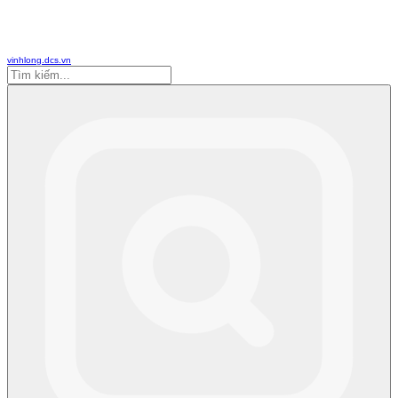
vinhlong.dcs.vn