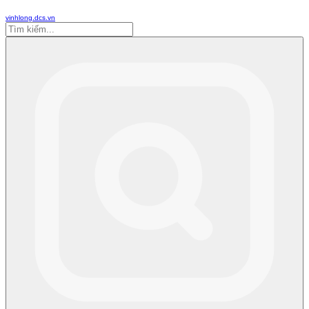
vinhlong.dcs.vn