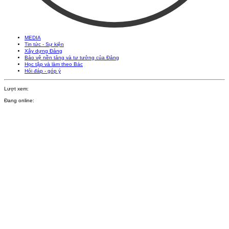
MEDIA
Tin tức - Sự kiện
Xây dựng Đảng
Bảo vệ nền tảng và tư tưởng của Đảng
Học tập và làm theo Bác
Hỏi đáp - góp ý
Lượt xem:
Đang online: