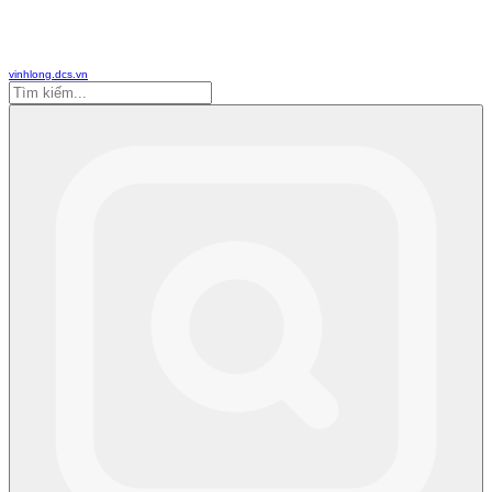
vinhlong.dcs.vn