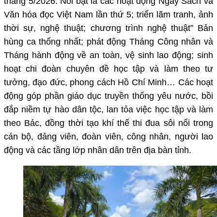
tháng 5/2026. Nổi bật là các hoạt động Ngày Sách và
Văn hóa đọc Việt Nam lần thứ 5; triển lãm tranh, ảnh
thời sự, nghệ thuật; chương trình nghệ thuật” Bản
hùng ca thống nhất; phát động Tháng Công nhân và
Tháng hành động về an toàn, vệ sinh lao động; sinh
hoạt chi đoàn chuyên đề học tập và làm theo tư
tưởng, đạo đức, phong cách Hồ Chí Minh… Các hoạt
động góp phần giáo dục truyền thống yêu nước, bồi
đắp niềm tự hào dân tộc, lan tỏa việc học tập và làm
theo Bác, đồng thời tạo khí thế thi đua sôi nổi trong
cán bộ, đảng viên, đoàn viên, công nhân, người lao
động và các tầng lớp nhân dân trên địa bàn tỉnh.