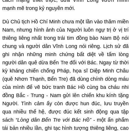
mạnh mẽ trong kỷ nguyên mới.
Dù Chủ tịch Hồ Chí Minh chưa một lần vào thăm miền
Nam, nhưng hình ảnh của Người luôn ngự trị ở vị trí
thiêng liêng nhất trong trái tim đồng bào Nam Bộ nói
chung và người dân Vĩnh Long nói riêng. Lịch sử đã
ghi nhận những minh chứng bất diệt về tấm lòng
người dân quê dừa Bến Tre đối với Bác. Ngay từ thời
kỳ kháng chiến chống Pháp, họa sĩ Diệp Minh Châu
(quê Nhơn Thạnh, Bến Tre) đã dùng chính dòng máu
của mình để vẽ bức tranh Bác Hồ cùng ba cháu nhi
đồng Bắc - Trung - Nam gửi lên chiến khu kính tặng
Người. Tình cảm ấy còn được hun đúc, lưu truyền
qua nhiều thế hệ, được đúc kết sinh động qua tập
sách
“Lòng dân Bến Tre với Bác Hồ”
- một ấn phẩm
tái bản nhiều lần, ghi tạc hình tượng thiêng liêng, cao