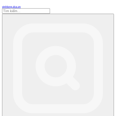
vinhlong.dcs.vn