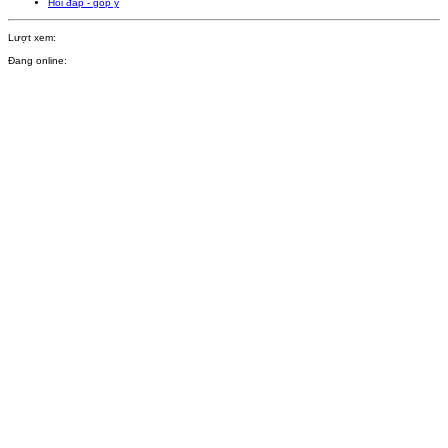
Hỏi đáp - góp ý
Lượt xem:
Đang online: