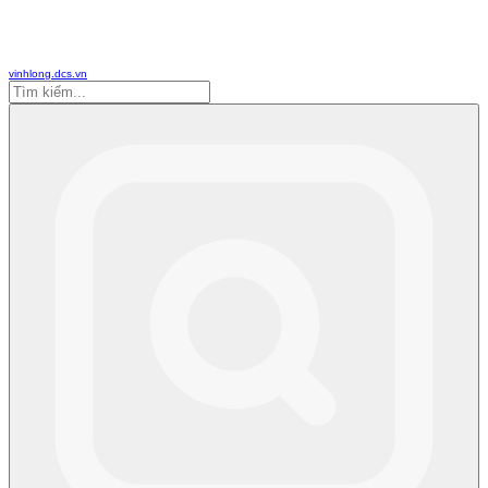
vinhlong.dcs.vn