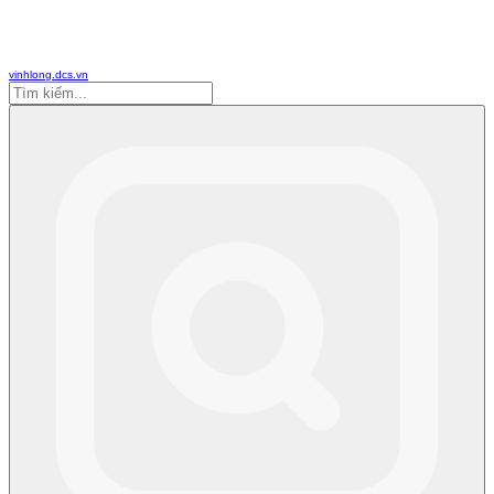
vinhlong.dcs.vn