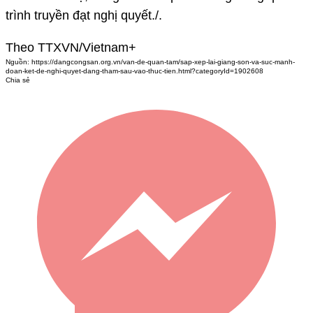
trình truyền đạt nghị quyết./.
Theo TTXVN/Vietnam+
Nguồn:
https://dangcongsan.org.vn/van-de-quan-tam/sap-xep-lai-giang-son-va-suc-manh-
doan-ket-de-nghi-quyet-dang-tham-sau-vao-thuc-tien.html?categoryId=1902608
Chia sẻ