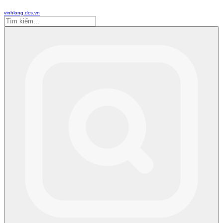
vinhlong.dcs.vn