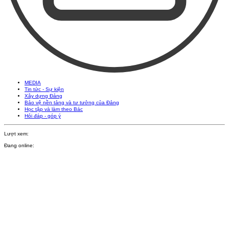
MEDIA
Tin tức - Sự kiện
Xây dựng Đảng
Bảo vệ nền tảng và tư tưởng của Đảng
Học tập và làm theo Bác
Hỏi đáp - góp ý
Lượt xem:
Đang online: