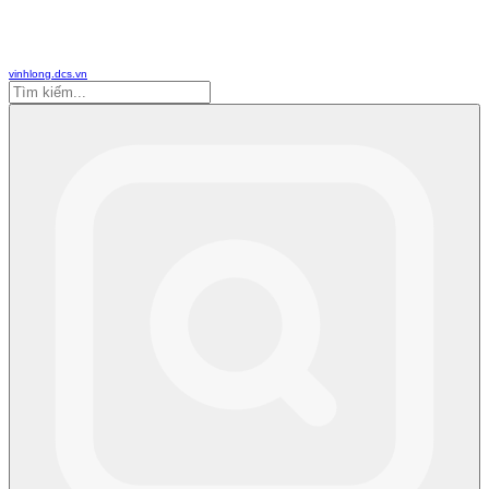
vinhlong.dcs.vn