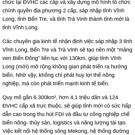
chức lại ĐVHC các cấp và xây dựng mô hình tổ chức
chính quyền địa phương 2 cấp, sáp nhập tỉnh Vĩnh
Long, tỉnh Bến Tre, và tỉnh Trà Vinh thành tỉnh mới là
tỉnh Vĩnh Long.
Các chuyên gia kinh tế nhận định việc sáp nhập 3 tỉnh
Vĩnh Long, Bến Tre và Trà Vinh sẽ tạo nên một “mảng
ven Biển Đông” liên tục với 130km, giúp tỉnh Vĩnh
Long (mới) mở rộng không gian phát triển ra hướng
biển. Nhờ vậy, không chỉ phát huy lợi thế nông
nghiệp, mà còn phát triển mạnh kinh tế biển.
Quy mô gần 6.300km², hơn 4,1 triệu dân và 124
ĐVHC cấp xã trực thuộc, sẽ giúp tỉnh mới có sức hấp
dẫn cao trong thu hút FDI và đầu tư công nghiệp chế
biến nông- thủy sản, logistics và năng lượng tái tạo.
Việc kết nối hệ thống sông Mekong, hệ thống đường