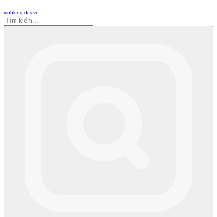
vinhlong.dcs.vn