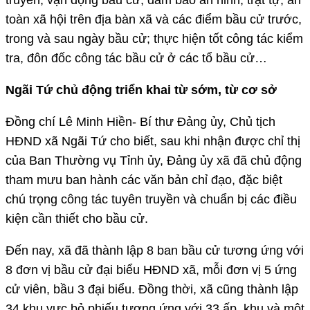
truyền, vận động bầu cử, đảm bảo an ninh, trật tự, an
toàn xã hội trên địa bàn xã và các điểm bầu cử trước,
trong và sau ngày bầu cử; thực hiện tốt công tác kiểm
tra, đôn đốc công tác bầu cử ở các tổ bầu cử…
Ngãi Tứ chủ động triển khai từ sớm, từ cơ sở
Đồng chí Lê Minh Hiền- Bí thư Đảng ủy, Chủ tịch
HĐND xã Ngãi Tứ cho biết, sau khi nhận được chỉ thị
của Ban Thường vụ Tỉnh ủy, Đảng ủy xã đã chủ động
tham mưu ban hành các văn bản chỉ đạo, đặc biệt
chú trọng công tác tuyên truyền và chuẩn bị các điều
kiện cần thiết cho bầu cử.
Đến nay, xã đã thành lập 8 ban bầu cử tương ứng với
8 đơn vị bầu cử đại biểu HĐND xã, mỗi đơn vị 5 ứng
cử viên, bầu 3 đại biểu. Đồng thời, xã cũng thành lập
34 khu vực bỏ phiếu tương ứng với 33 ấp, khu và một