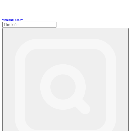
vinhlong.dcs.vn