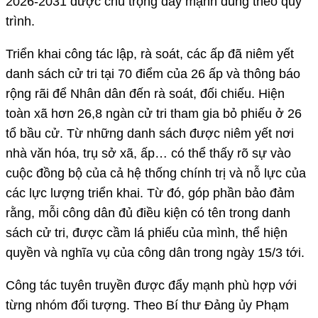
2026-2031 được chú trọng đẩy mạnh đúng theo quy
trình.
Triển khai công tác lập, rà soát, các ấp đã niêm yết
danh sách cử tri tại 70 điểm của 26 ấp và thông báo
rộng rãi để Nhân dân đến rà soát, đối chiếu. Hiện
toàn xã hơn 26,8 ngàn cử tri tham gia bỏ phiếu ở 26
tổ bầu cử. Từ những danh sách được niêm yết nơi
nhà văn hóa, trụ sở xã, ấp… có thể thấy rõ sự vào
cuộc đồng bộ của cả hệ thống chính trị và nỗ lực của
các lực lượng triển khai. Từ đó, góp phần bảo đảm
rằng, mỗi công dân đủ điều kiện có tên trong danh
sách cử tri, được cầm lá phiếu của mình, thể hiện
quyền và nghĩa vụ của công dân trong ngày 15/3 tới.
Công tác tuyên truyền được đẩy mạnh phù hợp với
từng nhóm đối tượng. Theo Bí thư Đảng ủy Phạm