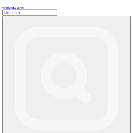
vinhlong.dcs.vn