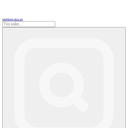
vinhlong.dcs.vn