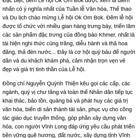
Đặc biệt, đêm Lễ hội Ok Om Bok được xem là điểm
nhấn có ý nghĩa nhất của Tuần lễ Văn hóa, Thể thao
và Du lịch chào mừng Lễ hội Ok Om Bok. Đêm lễ hội
được tổ chức với nhiều gian hàng trưng bày, triển lãm
các sản phẩm đặc trưng của đồng bào Khmer, nhất là
tái hiện nghi thức cúng trăng, diễu hành và thả hoa
đăng, thả đèn nước... Đây là cơ hội quý báu để người
dân và du khách khám phá, cảm nhận trọn vẹn vẻ
đẹp và giá trị tinh thần của Lễ hội.
Đồng chí Nguyễn Quỳnh Thiện kêu gọi các cấp, các
ngành, quý vị chư tăng và toàn thể Nhân dân tiếp tục
khai thác, bảo tồn, quảng bá và phát huy các giá trị
văn hóa, biến di sản thành tài sản, phục vụ cho công
tác giáo dục truyền thống, góp phần xây dựng văn
hóa, con người Vĩnh Long đáp ứng yêu cầu phát triển
bền vững quê hương, đất nước, xây dựng tỉnh Vĩnh