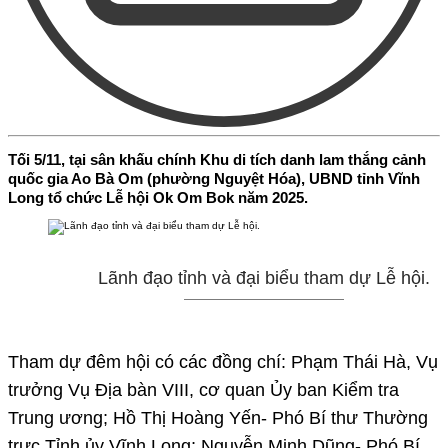
Tối 5/11, tại sân khấu chính Khu di tích danh lam thắng cảnh
quốc gia Ao Bà Om (phường Nguyệt Hóa), UBND tỉnh Vĩnh
Long tổ chức Lễ hội Ok Om Bok năm 2025.
Lãnh đạo tỉnh và đại biểu tham dự Lễ hội.
Tham dự đêm hội có các đồng chí: Phạm Thái Hà, Vụ
trưởng Vụ Địa bàn VIII, cơ quan Ủy ban Kiểm tra
Trung ương; Hồ Thị Hoàng Yến- Phó Bí thư Thường
trực Tỉnh ủy Vĩnh Long; Nguyễn Minh Dũng- Phó Bí