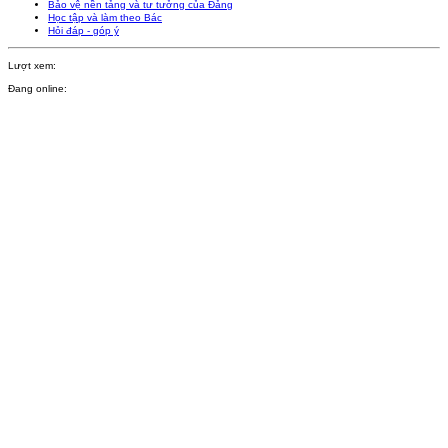
Bảo vệ nền tảng và tư tưởng của Đảng
Học tập và làm theo Bác
Hỏi đáp - góp ý
Lượt xem:
Đang online: