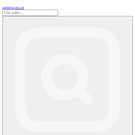
vinhlong.dcs.vn