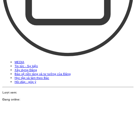
MEDIA
Tin tức - Sự kiện
Xây dựng Đảng
Bảo vệ nền tảng và tư tưởng của Đảng
Học tập và làm theo Bác
Hỏi đáp - góp ý
Lượt xem:
Đang online: