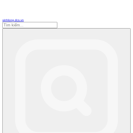
vinhlong.dcs.vn