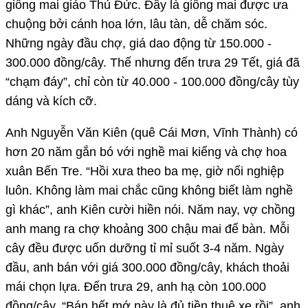
giống mai giảo Thủ Đức. Đây là giống mai được ưa
chuộng bởi cánh hoa lớn, lâu tàn, dễ chăm sóc.
Những ngày đầu chợ, giá dao động từ 150.000 -
300.000 đồng/cây. Thế nhưng đến trưa 29 Tết, giá đã
“chạm đáy”, chỉ còn từ 40.000 - 100.000 đồng/cây tùy
dáng và kích cỡ.
Anh Nguyễn Văn Kiên (quê Cái Mơn, Vĩnh Thành) có
hơn 20 năm gắn bó với nghề mai kiểng và chợ hoa
xuân Bến Tre. “Hồi xưa theo ba mẹ, giờ nối nghiệp
luôn. Không làm mai chắc cũng không biết làm nghề
gì khác”, anh Kiên cười hiền nói. Năm nay, vợ chồng
anh mang ra chợ khoảng 300 chậu mai để bàn. Mỗi
cây đều được uốn dưỡng tỉ mỉ suốt 3-4 năm. Ngày
đầu, anh bán với giá 300.000 đồng/cây, khách thoải
mái chọn lựa. Đến trưa 29, anh hạ còn 100.000
đồng/cây. “Bán hết mớ này là đủ tiền thuê xe rồi”, anh