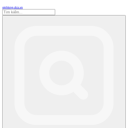
vinhlong.dcs.vn