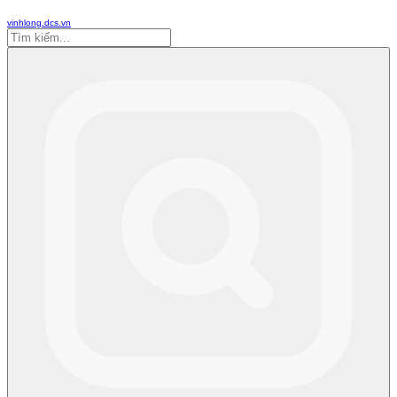
vinhlong.dcs.vn