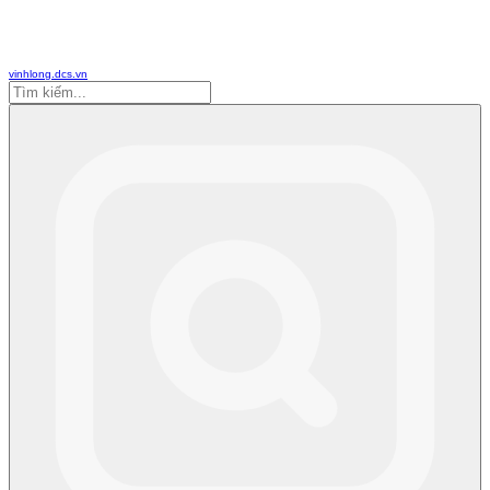
vinhlong.dcs.vn