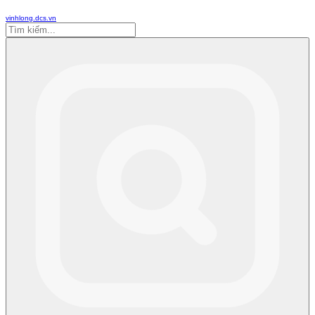
vinhlong.dcs.vn