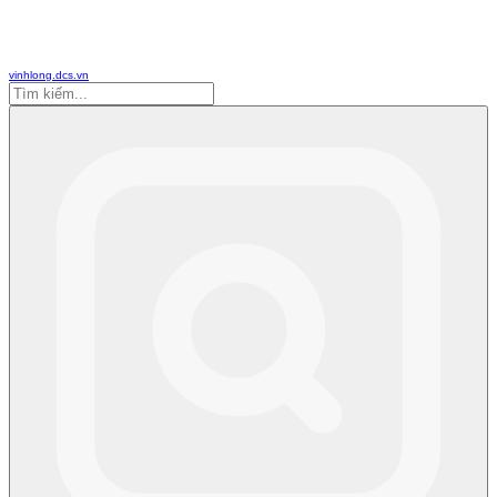
vinhlong.dcs.vn