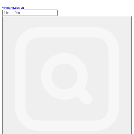
vinhlong.dcs.vn