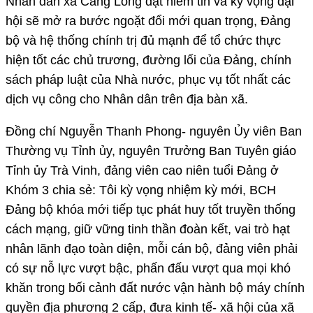
Nhân dân xã Càng Long đặt niềm tin và kỳ vọng đại
hội sẽ mở ra bước ngoặt đổi mới quan trọng, Đảng
bộ và hệ thống chính trị đủ mạnh để tổ chức thực
hiện tốt các chủ trương, đường lối của Đảng, chính
sách pháp luật của Nhà nước, phục vụ tốt nhất các
dịch vụ công cho Nhân dân trên địa bàn xã.
Đồng chí Nguyễn Thanh Phong- nguyên Ủy viên Ban
Thường vụ Tỉnh ủy, nguyên Trưởng Ban Tuyên giáo
Tỉnh ủy Trà Vinh, đảng viên cao niên tuổi Đảng ở
Khóm 3 chia sẻ: Tôi kỳ vọng nhiệm kỳ mới, BCH
Đảng bộ khóa mới tiếp tục phát huy tốt truyền thống
cách mạng, giữ vững tinh thần đoàn kết, vai trò hạt
nhân lãnh đạo toàn diện, mỗi cán bộ, đảng viên phải
có sự nỗ lực vượt bậc, phấn đấu vượt qua mọi khó
khăn trong bối cảnh đất nước vận hành bộ máy chính
quyền địa phương 2 cấp, đưa kinh tế- xã hội của xã