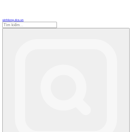
vinhlong.dcs.vn