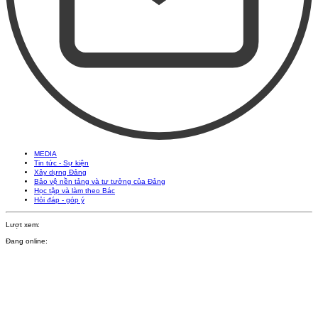
MEDIA
Tin tức - Sự kiện
Xây dựng Đảng
Bảo vệ nền tảng và tư tưởng của Đảng
Học tập và làm theo Bác
Hỏi đáp - góp ý
Lượt xem:
Đang online: