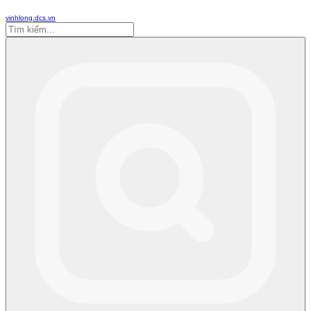
vinhlong.dcs.vn