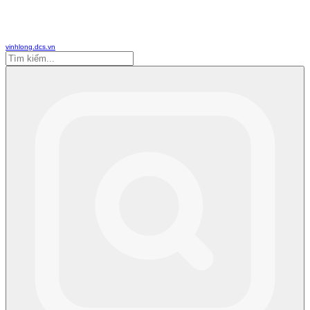
vinhlong.dcs.vn