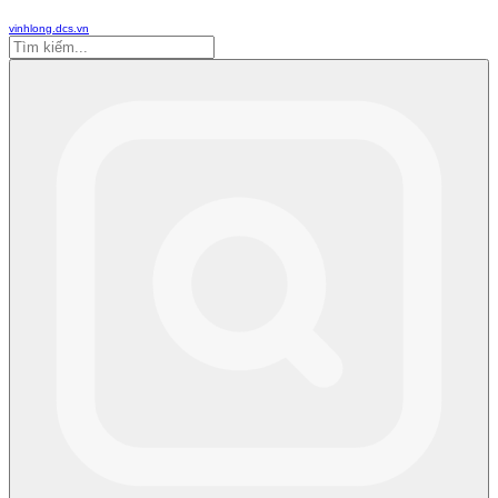
vinhlong.dcs.vn