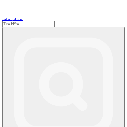
vinhlong.dcs.vn