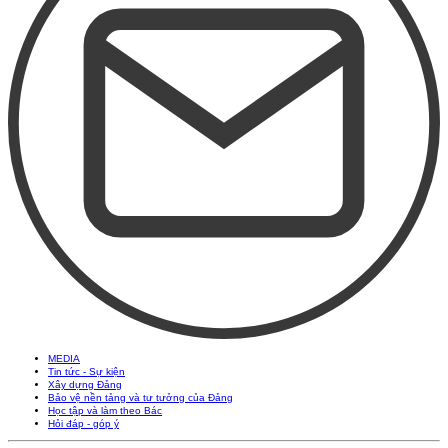
MEDIA
Tin tức - Sự kiện
Xây dựng Đảng
Bảo vệ nền tảng và tư tưởng của Đảng
Học tập và làm theo Bác
Hỏi đáp - góp ý