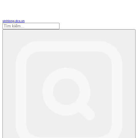
vinhlong.dcs.vn