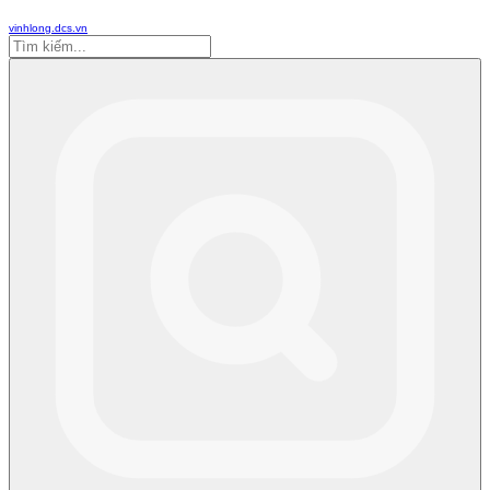
vinhlong.dcs.vn