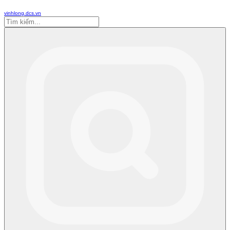
vinhlong.dcs.vn