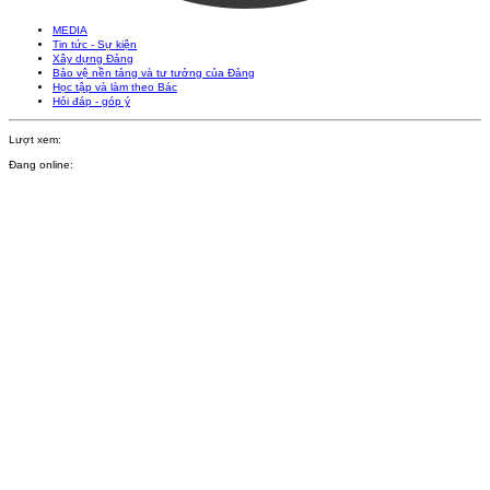
MEDIA
Tin tức - Sự kiện
Xây dựng Đảng
Bảo vệ nền tảng và tư tưởng của Đảng
Học tập và làm theo Bác
Hỏi đáp - góp ý
Lượt xem:
Đang online: