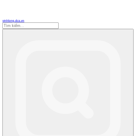
vinhlong.dcs.vn