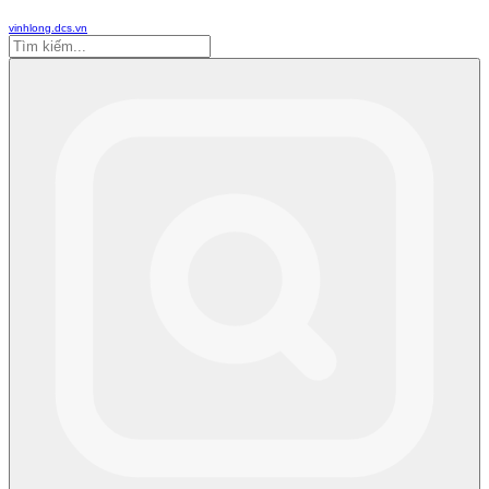
vinhlong.dcs.vn