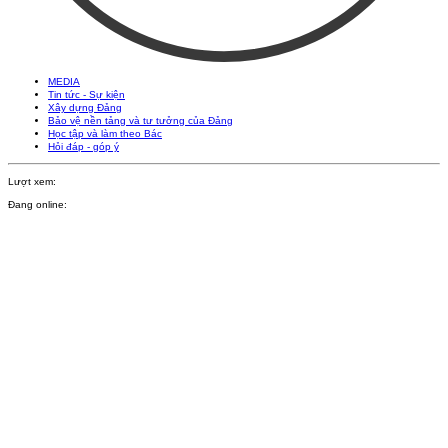
MEDIA
Tin tức - Sự kiện
Xây dựng Đảng
Bảo vệ nền tảng và tư tưởng của Đảng
Học tập và làm theo Bác
Hỏi đáp - góp ý
Lượt xem:
Đang online: