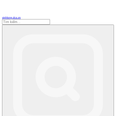
vinhlong.dcs.vn