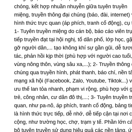
chóng, kết hợp nhuần nhuyễn giữa tuyên truyền
miệng, truyền thông đại chúng (báo, đài, internet)
hình thức trực quan (áp phích, tranh cổ động), cụ 
1- Tuyên truyền miệng do cán bộ, báo cáo viên tr
tiếp truyền đạt tại hội nghị, tổ dân phố, lớp học, g
gỡ người dân,... tạo không khí sự gần gũi, dễ tư
tác, phản hồi kịp thời (phù hợp với người cao tuổi
vùng nông thôn, vùng sâu xa,...); 2- Truyền thông 
chúng qua truyền hình, phát thanh, báo chí, nền t
mạng xã hội (Facebook, Zalo, Youtube, Tiktok...) v
ưu thế lan tỏa nhanh, phạm vi rộng, phù hợp với g
trẻ, công nhân, cư dân đô thị,...; 3- Tuyên truyền t
quan, như pa-nô, áp phích, tranh cổ động, bảng tin
là hình thức trực tiếp, dễ nhớ, dễ tiếp cận tại nơi 
cộng, như trường học, chợ, trạm y tế. Phần lớn c
bộ tuyên truyền sử dụng hiệu quả các nền tảng, 