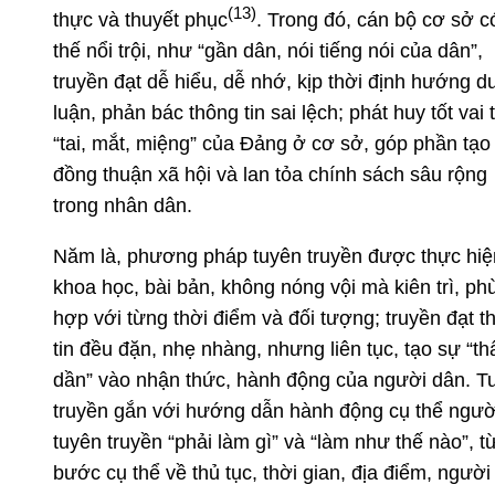
(13)
thực và thuyết phục
. Trong đó, cán bộ cơ sở c
thế nổi trội, như “gần dân, nói tiếng nói của dân”,
truyền đạt dễ hiểu, dễ nhớ, kịp thời định hướng d
luận, phản bác thông tin sai lệch; phát huy tốt vai 
“tai, mắt, miệng” của Đảng ở cơ sở, góp phần tạo
đồng thuận xã hội và lan tỏa chính sách sâu rộng
trong nhân dân.
Năm là, phương pháp tuyên truyền được thực hiệ
khoa học, bài bản, không nóng vội mà kiên trì, ph
hợp với từng thời điểm và đối tượng; truyền đạt t
tin đều đặn, nhẹ nhàng, nhưng liên tục, tạo sự “t
dần” vào nhận thức, hành động của người dân. T
truyền gắn với hướng dẫn hành động cụ thể ngườ
tuyên truyền “phải làm gì” và “làm như thế nào”, t
bước cụ thể về thủ tục, thời gian, địa điểm, người 