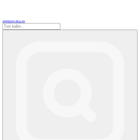
vinhlong.dcs.vn