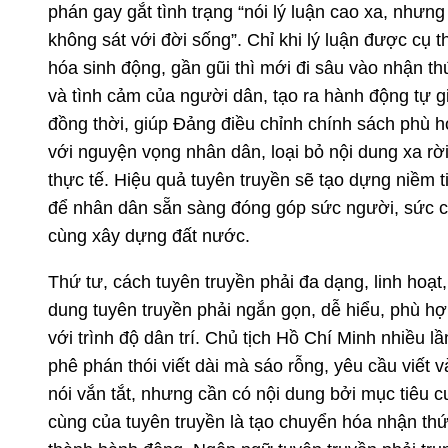
phán gay gắt tình trạng “nói lý luận cao xa, nhưng
không sát với đời sống”. Chỉ khi lý luận được cụ t
hóa sinh động, gần gũi thì mới đi sâu vào nhận th
và tình cảm của người dân, tạo ra hành động tự g
đồng thời, giúp Đảng điều chỉnh chính sách phù 
với nguyện vọng nhân dân, loại bỏ nội dung xa rờ
thực tế. Hiệu quả tuyên truyền sẽ tạo dựng niềm ti
để nhân dân sẵn sàng đóng góp sức người, sức 
cùng xây dựng đất nước.
Thứ tư, cách tuyên truyền phải đa dạng, linh hoạt,
dung tuyên truyền phải ngắn gọn, dễ hiểu, phù h
với trình độ dân trí. Chủ tịch Hồ Chí Minh nhiều lầ
phê phán thói viết dài mà sáo rỗng, yêu cầu viết v
nói vắn tắt, nhưng cần có nội dung bởi mục tiêu c
cùng của tuyên truyền là tạo chuyển hóa nhận th