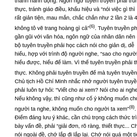
thành hành động. Ngôn ngữ tuyên truyền phải tru
thực, tránh giáo điều, khẩu hiệu và “nói việc gì thì
rất giản tiện, mau mắn, chắc chắn như 2 lần 2 là 4
(6)
không tô vẽ trang hoàng gì cả”
. Tuyên truyền ph
gần gũi với văn hóa, ngôn ngữ của nhân dân nên
bộ tuyên truyền phải học cách nói cho giản dị, dễ
hiểu, hợp với trình độ người nghe, “sao cho người
hiểu được, hiểu để làm. Vì thế tuyên truyền phải t
thực. Không phải tuyên truyền để mà tuyên truyền
Chủ tịch Hồ Chí Minh nhắc nhở người tuyên truy
phải luôn tự hỏi: “Viết cho ai xem? Nói cho ai ngh
Nếu không vậy, thì cũng như cố ý không muốn ch
(8)
người ta nghe, không muốn cho người ta xem”
.
Điểm đáng lưu ý khác, cần chú trọng cách thức tr
bày vấn đề, phải “giải đơn, rõ ràng, thiết thực... C
nói ngoài đề, chớ lắp đi lắp lại. Chớ nói quá một t