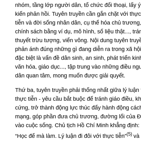
nhóm, tầng lớp người dân, tổ chức đối thoại, lấy ý
kiến phản hồi. Tuyên truyền cần gắn chặt với thực
tiễn và đời sống nhân dân, cụ thể hóa chủ trương
chính sách bằng ví dụ, mô hình, số liệu thật..., trá
thuyết trừu tượng, viển vông. Nội dung tuyên truy
phản ánh đúng những gì đang diễn ra trong xã hội
đặc biệt là vấn đề dân sinh, an sinh, phát triển kinh
văn hóa, giáo dục..., tập trung vào những điều ng
dân quan tâm, mong muốn được giải quyết.
Thứ ba, tuyên truyền phải thống nhất giữa lý luận
thực tiễn - yêu cầu bắt buộc để tránh giáo điều, k
cứng, trở thành động lực thúc đẩy hành động các
mạng, góp phần đưa chủ trương, đường lối của 
vào cuộc sống. Chủ tịch Hồ Chí Minh khẳng định:
(5)
“Học để mà làm. Lý luận đi đôi với thực tiễn”
và