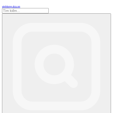
vinhlong.dcs.vn