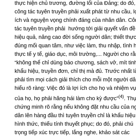
thực hiện chủ trương, đường lối của Đảng; do đó,
công tác tuyên truyền phải xuất phát từ nhu cầu, l
ích và nguyện vọng chính đáng của nhân dân. Cô
tác tuyên truyền
phải hướng tới giải quyết vấn đề
hiệu quả, nâng cao đời sống người dân; thiết thực
đúng mối quan tâm, như việc làm, thu nhập, tình 
thực tế y tế, giáo dục, môi trường,...
Người cho rằ
“không thể chỉ dùng báo chương, sách vở, mít tin
khẩu hiệu, truyền đơn, chỉ thị mà đủ. Trước nhất l
phải tìm mọi cách giải thích cho mỗi một người d
hiểu rõ ràng: Việc đó là lợi ích cho họ và nhiệm vụ
(4)
của họ, họ phải hăng hái làm cho kỳ được”
. Thự
chứng minh rõ rằng nếu không đặt nhu cầu của n
dân lên hàng đầu
thì tuyên truyền chỉ là khẩu hiệu
hình thức, thiếu tính thuyết phục; do đó, phải chú
trọng tiếp xúc trực tiếp, lắng nghe, khảo sát các