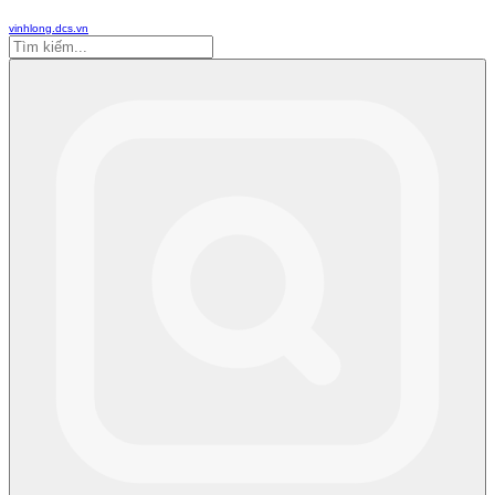
vinhlong.dcs.vn