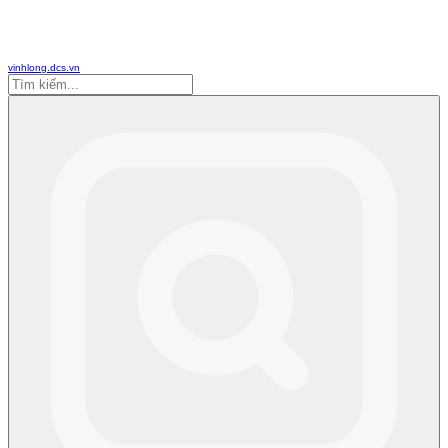
vinhlong.dcs.vn