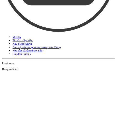
MEDIA
Tin tức - Sự kiện
Xây dựng Đảng
Bảo vệ nền tảng và tư tưởng của Đảng
Học tập và làm theo Bác
Hỏi đáp - góp ý
Lượt xem:
Đang online: