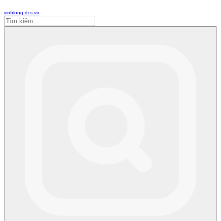
vinhlong.dcs.vn