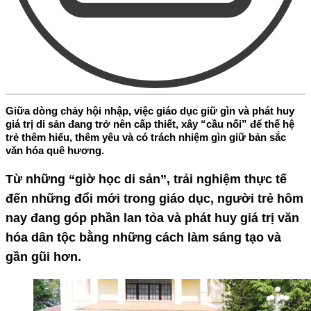
Giữa dòng chảy hội nhập, việc giáo dục giữ gìn và phát huy
giá trị di sản đang trở nên cấp thiết, xây “cầu nối” để thế hệ
trẻ thêm hiểu, thêm yêu và có trách nhiệm gìn giữ bản sắc
văn hóa quê hương.
Từ những “giờ học di sản”, trải nghiệm thực tế
đến những đổi mới trong giáo dục, người trẻ hôm
nay đang góp phần lan tỏa và phát huy giá trị văn
hóa dân tộc bằng những cách làm sáng tạo và
gần gũi hơn.