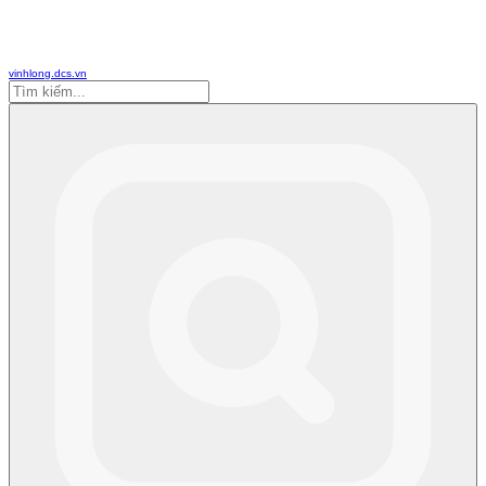
vinhlong.dcs.vn