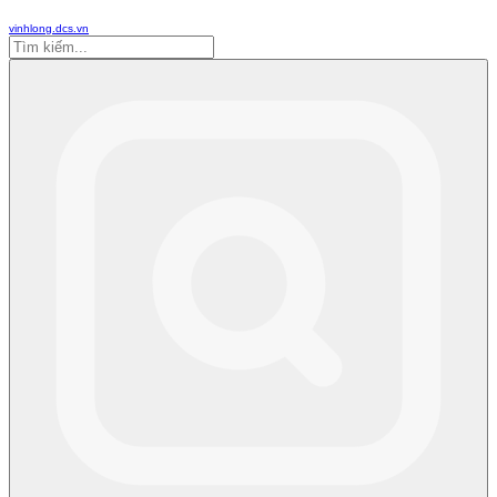
vinhlong.dcs.vn