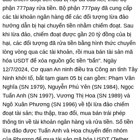
phận 777pay rửa tiền. Bộ phận 777pay đã cung cấp
các tài khoản ngân hàng để các đối tượng lừa đảo
hướng dẫn bị hại chuyển tiền nhằm chiếm đoạt. Sau
khi lừa đảo, chiếm đoạt được gần 20 tỷ đồng của bị
hại, các đối tượng đã rửa tiền bằng hình thức chuyển
lòng vòng qua các tài khoản, rồi mua bán tài sản mã
hóa USDT để xóa nguồn gốc tiền "bẩn". Ngày
12/7/2024, Cơ quan An ninh điều tra Công an tỉnh Tây
Ninh khởi tố, bắt tạm giam 05 bị can gồm: Phạm Văn
Nghĩa (SN 1979), Nguyễn Phú Yên (SN 1984), Ngọc
Tuấn Anh (SN 1997), Vương Thị Hoa (SN 1989) và
Ngô Xuân Phương (SN 1996) về tội lừa đảo chiếm
đoạt tài sản; thu thập, trao đổi, mua bán trái phép
thông tin về tài khoản ngân hàng và rửa tiền. Số tiền
lừa đảo được Tuấn Anh và Hoa chuyển đến nhóm
của Phương để mua tài sản mã hóa USDT (Tether