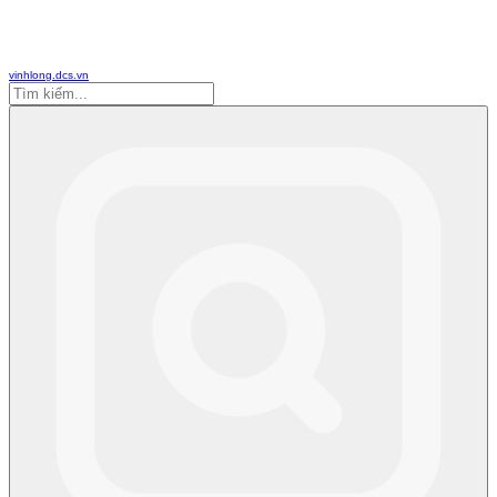
vinhlong.dcs.vn