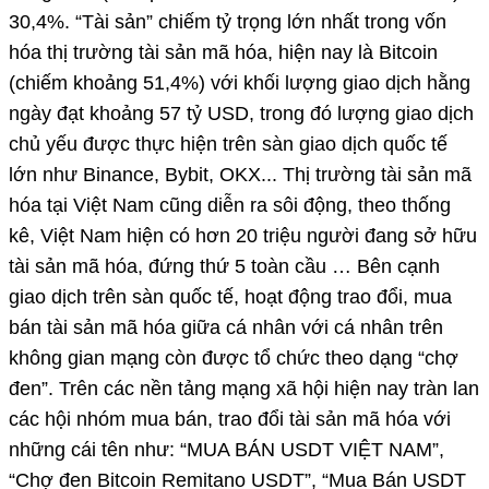
30,4%. “Tài sản” chiếm tỷ trọng lớn nhất trong vốn
hóa thị trường tài sản mã hóa, hiện nay là Bitcoin
(chiếm khoảng 51,4%) với khối lượng giao dịch hằng
ngày đạt khoảng 57 tỷ USD, trong đó lượng giao dịch
chủ yếu được thực hiện trên sàn giao dịch quốc tế
lớn như Binance, Bybit, OKX... Thị trường tài sản mã
hóa tại Việt Nam cũng diễn ra sôi động, theo thống
kê, Việt Nam hiện có hơn 20 triệu người đang sở hữu
tài sản mã hóa, đứng thứ 5 toàn cầu … Bên cạnh
giao dịch trên sàn quốc tế, hoạt động trao đổi, mua
bán tài sản mã hóa giữa cá nhân với cá nhân trên
không gian mạng còn được tổ chức theo dạng “chợ
đen”. Trên các nền tảng mạng xã hội hiện nay tràn lan
các hội nhóm mua bán, trao đổi tài sản mã hóa với
những cái tên như: “MUA BÁN USDT VIỆT NAM”,
“Chợ đen Bitcoin Remitano USDT”, “Mua Bán USDT