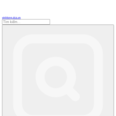
vinhlong.dcs.vn