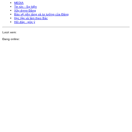
MEDIA
Tin tức - Sự kiện
Xây dựng Đảng
Bảo vệ nền tảng và tư tưởng của Đảng
Học tập và làm theo Bác
Hỏi đáp - góp ý
Lượt xem:
Đang online: