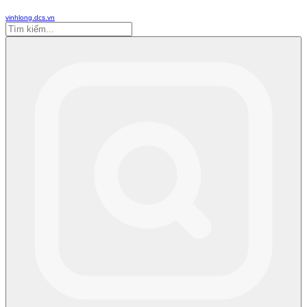
vinhlong.dcs.vn