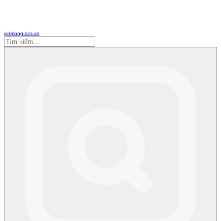
vinhlong.dcs.vn