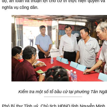
độ, an toàn và thuận lợi cho cử tri thực hiện quyền và
nghĩa vụ công dân.
Kiểm tra một số tổ bầu cử tại phường Tân Ngã
Phó Bí thư Tỉnh uỷ, Chủ tịch HĐND tỉnh Nguyễn Minh