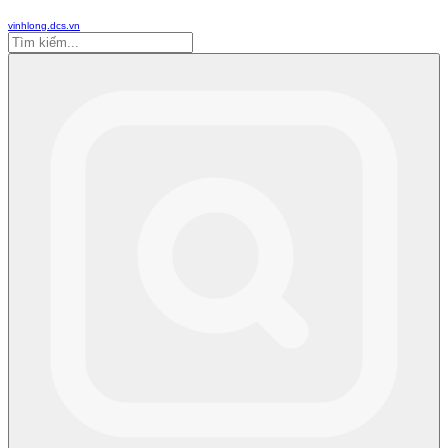
vinhlong.dcs.vn