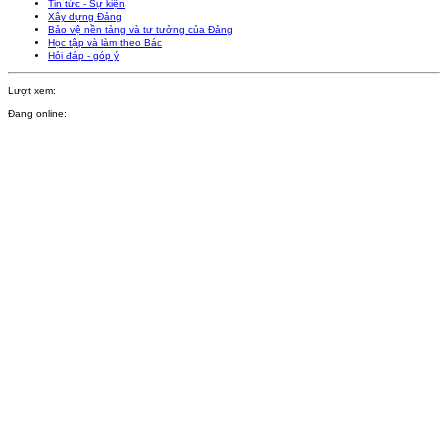
Tin tức - Sự kiện
Xây dựng Đảng
Bảo vệ nền tảng và tư tưởng của Đảng
Học tập và làm theo Bác
Hỏi đáp - góp ý
Lượt xem:
Đang online: