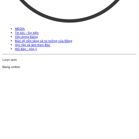
MEDIA
Tin tức - Sự kiện
Xây dựng Đảng
Bảo vệ nền tảng và tư tưởng của Đảng
Học tập và làm theo Bác
Hỏi đáp - góp ý
Lượt xem:
Đang online: