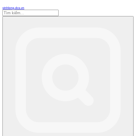
vinhlong.dcs.vn