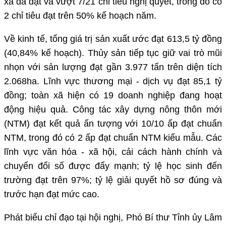
xã đã đạt và vượt 7/21 chỉ tiêu nghị quyết, trong đó có
2 chỉ tiêu đạt trên 50% kế hoạch năm.
Về kinh tế, tổng giá trị sản xuất ước đạt 613,5 tỷ đồng
(40,84% kế hoạch). Thủy sản tiếp tục giữ vai trò mũi
nhọn với sản lượng đạt gần 3.977 tấn trên diện tích
2.068ha. Lĩnh vực thương mại - dịch vụ đạt 85,1 tỷ
đồng; toàn xã hiện có 19 doanh nghiệp đang hoạt
động hiệu quả.
Công tác xây dựng nông thôn mới
(NTM) đạt kết quả ấn tượng với 10/10 ấp đạt chuẩn
NTM, trong đó có 2 ấp đạt chuẩn NTM kiểu mẫu. Các
lĩnh vực văn hóa - xã hội, cải cách hành chính và
chuyển đổi số được đẩy mạnh; tỷ lệ học sinh đến
trường đạt trên 97%; tỷ lệ giải quyết hồ sơ đúng và
trước hạn đạt mức cao.
Phát biểu chỉ đạo tại hội nghị, Phó Bí thư Tỉnh ủy Lâm