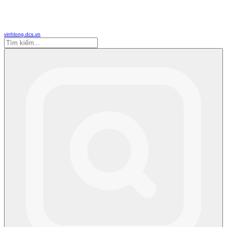
vinhlong.dcs.vn