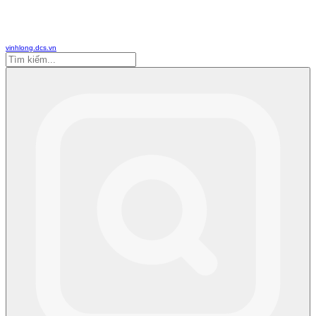
vinhlong.dcs.vn