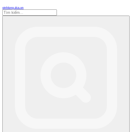
vinhlong.dcs.vn