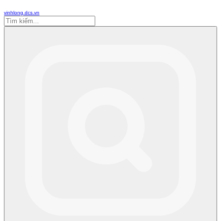
vinhlong.dcs.vn