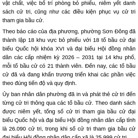
vật chất, việc bố trí phòng bỏ phiếu, niêm yết danh
sách cử tri, cũng như các điều kiện phục vụ cử tri
tham gia bầu cử.
Theo báo cáo của địa phương, phường Sơn Đông đã
thành lập 18 khu vực bỏ phiếu với 18 tổ bầu cử
đại
biểu Quốc hội khóa XVI và đại biểu Hội đồng nhân
dân các cấp nhiệm kỳ 2026 – 2031 tại
14 khu phố
,
mỗi tổ bầu cử có
21 thành viên
. Đến nay, các tổ bầu
cử đã và đang khẩn trương triển khai các phần việc
theo đúng tiến độ và quy định.
Ủy ban nhân dân phường đã
in và phát thẻ cử tri
đến
từng cử tri thông qua các tổ bầu cử. Theo danh sách
được niêm yết, tổng số cử tri tham gia bầu cử
đại
biểu Quốc hội và đại biểu Hội đồng nhân dân cấp tỉnh
là 26.090 cử tri
, trong khi
số cử tri tham gia bầu cử
đại biểu Hội đồng nhân dân cấp xã là 25.999 cử tri
.