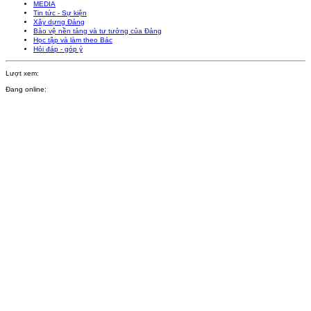
MEDIA
Tin tức - Sự kiện
Xây dựng Đảng
Bảo vệ nền tảng và tư tưởng của Đảng
Học tập và làm theo Bác
Hỏi đáp - góp ý
Lượt xem:
Đang online: