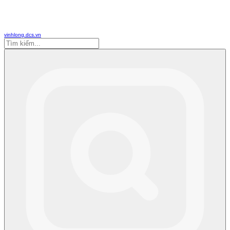
vinhlong.dcs.vn