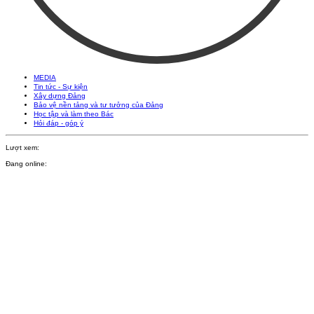
MEDIA
Tin tức - Sự kiện
Xây dựng Đảng
Bảo vệ nền tảng và tư tưởng của Đảng
Học tập và làm theo Bác
Hỏi đáp - góp ý
Lượt xem:
Đang online: