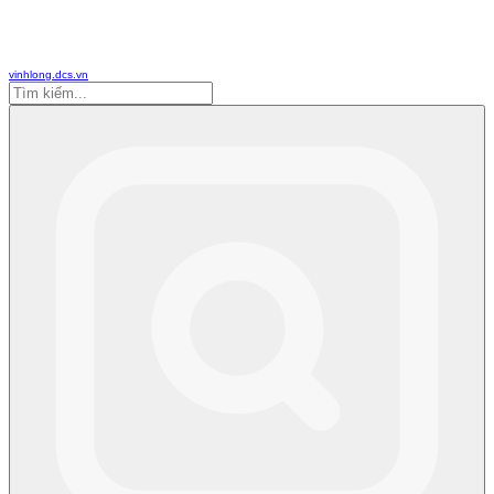
vinhlong.dcs.vn