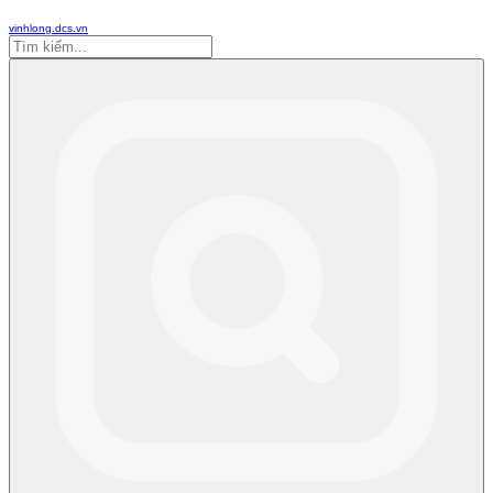
vinhlong.dcs.vn