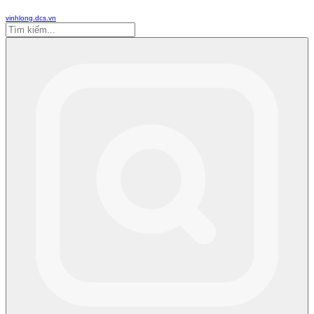
vinhlong.dcs.vn