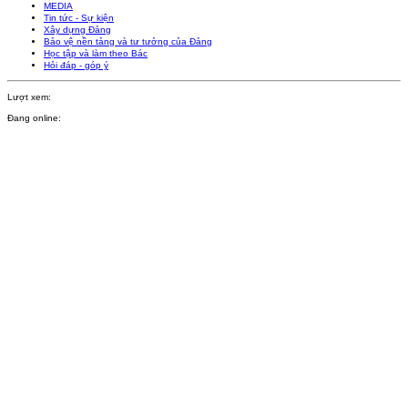
MEDIA
Tin tức - Sự kiện
Xây dựng Đảng
Bảo vệ nền tảng và tư tưởng của Đảng
Học tập và làm theo Bác
Hỏi đáp - góp ý
Lượt xem:
Đang online: