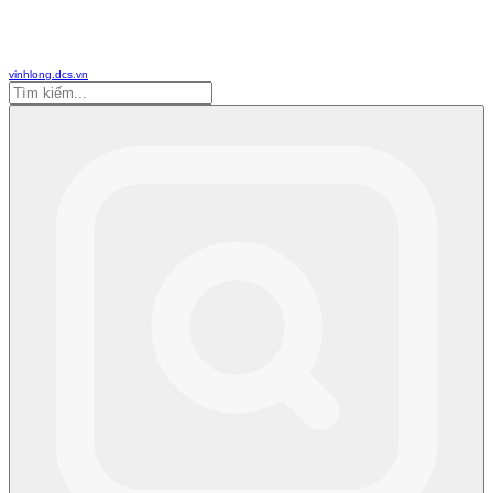
vinhlong.dcs.vn