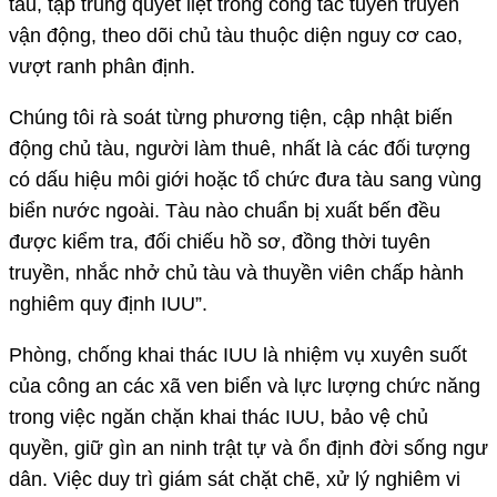
tàu, tập trung quyết liệt trong công tác tuyên truyền
vận động, theo dõi chủ tàu thuộc diện nguy cơ cao,
vượt ranh phân định.
Chúng tôi rà soát từng phương tiện, cập nhật biến
động chủ tàu, người làm thuê, nhất là các đối tượng
có dấu hiệu môi giới hoặc tổ chức đưa tàu sang vùng
biển nước ngoài. Tàu nào chuẩn bị xuất bến đều
được kiểm tra, đối chiếu hồ sơ, đồng thời tuyên
truyền, nhắc nhở chủ tàu và thuyền viên chấp hành
nghiêm quy định IUU”.
Phòng, chống khai thác IUU là nhiệm vụ xuyên suốt
của công an các xã ven biển và lực lượng chức năng
trong việc ngăn chặn khai thác IUU, bảo vệ chủ
quyền, giữ gìn an ninh trật tự và ổn định đời sống ngư
dân. Việc duy trì giám sát chặt chẽ, xử lý nghiêm vi