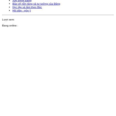
Xây dựng Đảng
Bảo vệ nền tảng và tư tưởng của Đảng
Học tập và làm theo Bác
Hỏi đáp - góp ý
Lượt xem:
Đang online: