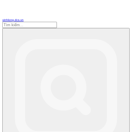
vinhlong.dcs.vn