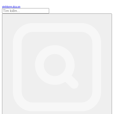
vinhlong.dcs.vn