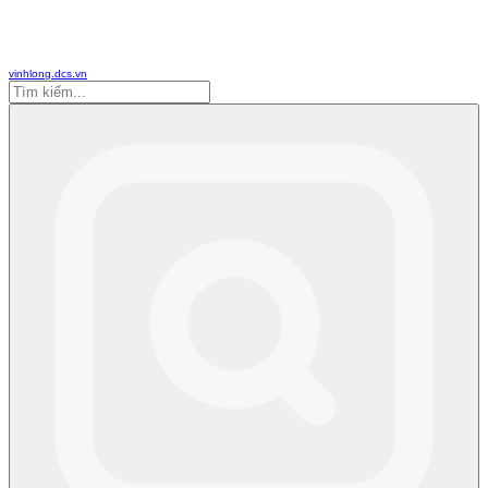
vinhlong.dcs.vn