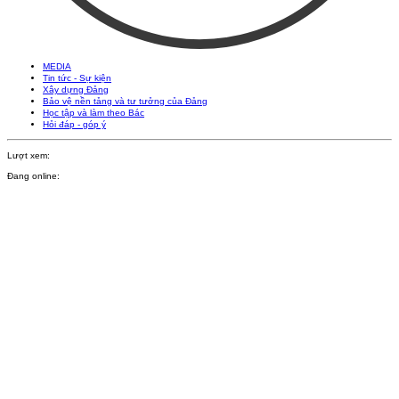
MEDIA
Tin tức - Sự kiện
Xây dựng Đảng
Bảo vệ nền tảng và tư tưởng của Đảng
Học tập và làm theo Bác
Hỏi đáp - góp ý
Lượt xem:
Đang online: