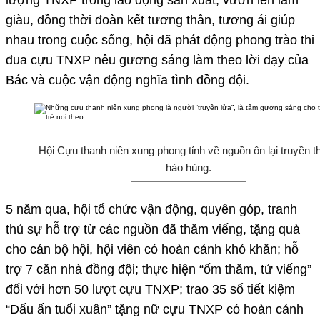
giàu, đồng thời đoàn kết tương thân, tương ái giúp
nhau trong cuộc sống, hội đã phát động phong trào thi
đua cựu TNXP nêu gương sáng làm theo lời dạy của
Bác và cuộc vận động nghĩa tình đồng đội.
Hội Cựu thanh niên xung phong tỉnh về nguồn ôn lại truyền t
hào hùng.
5 năm qua, hội tổ chức vận động, quyên góp, tranh
thủ sự hỗ trợ từ các nguồn đã thăm viếng, tặng quà
cho cán bộ hội, hội viên có hoàn cảnh khó khăn; hỗ
trợ 7 căn nhà đồng đội; thực hiện “ốm thăm, tử viếng”
đối với hơn 50 lượt cựu TNXP; trao 35 sổ tiết kiệm
“Dấu ấn tuổi xuân” tặng nữ cựu TNXP có hoàn cảnh