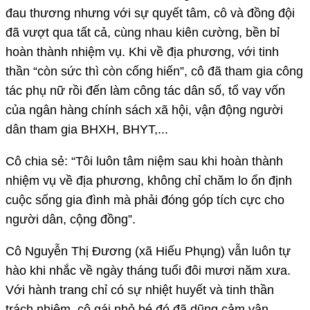
đau thương nhưng với sự quyết tâm, cô và đồng đội
đã vượt qua tất cả, cùng nhau kiên cường, bền bỉ
hoàn thành nhiệm vụ. Khi về địa phương, với tinh
thần “còn sức thì còn cống hiến”, cô đã tham gia công
tác phụ nữ rồi đến làm công tác dân số, tổ vay vốn
của ngân hàng chính sách xã hội, vận động người
dân tham gia BHXH, BHYT,...
Cô chia sẻ: “Tôi luôn tâm niệm sau khi hoàn thành
nhiệm vụ về địa phương, không chỉ chăm lo ổn định
cuộc sống gia đình mà phải đóng góp tích cực cho
người dân, cộng đồng”.
Cô Nguyễn Thị Đương (xã Hiếu Phụng) vẫn luôn tự
hào khi nhắc về ngày tháng tuổi đôi mươi năm xưa.
Với hành trang chỉ có sự nhiệt huyết và tinh thần
trách nhiệm, cô gái nhỏ bé đó đã dũng cảm vận