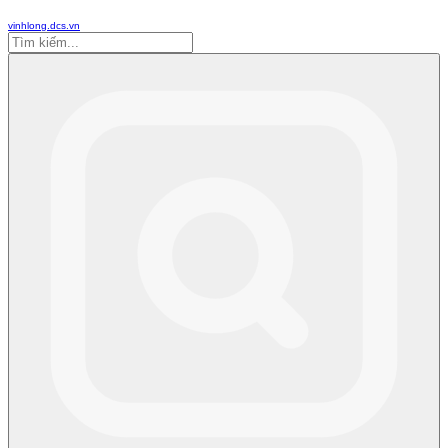
vinhlong.dcs.vn