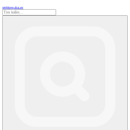
vinhlong.dcs.vn