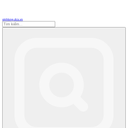
vinhlong.dcs.vn