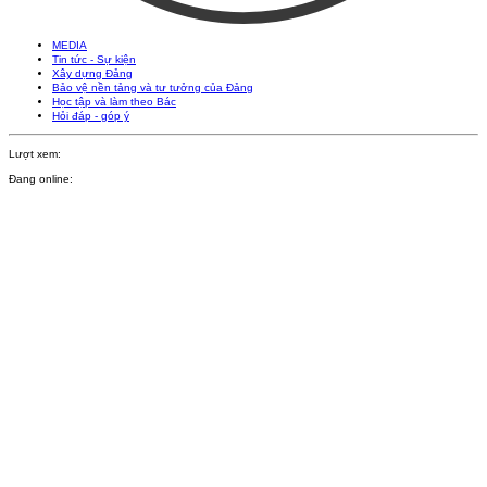
MEDIA
Tin tức - Sự kiện
Xây dựng Đảng
Bảo vệ nền tảng và tư tưởng của Đảng
Học tập và làm theo Bác
Hỏi đáp - góp ý
Lượt xem:
Đang online: