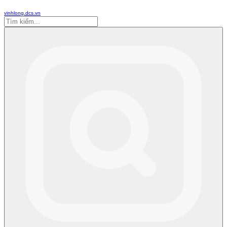
vinhlong.dcs.vn