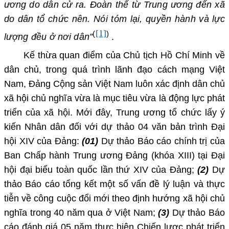
ương do dân cử ra. Đoàn thể từ Trung ương đến xã
do dân tổ chức nên. Nói tóm lại, quyền hành và lực
[1]
(
)
lượng đều ở nơi dân”
.
Kế thừa quan điểm của Chủ tịch Hồ Chí Minh về
dân chủ, trong quá trình lãnh đạo cách mạng Việt
Nam, Đảng Cộng sản Việt Nam luôn xác định dân chủ
xã hội chủ nghĩa vừa là mục tiêu vừa là động lực phát
triển của xã hội. Mới đây, Trung ương tổ chức lấy ý
kiến Nhân dân đối với dự thảo 04 văn bản trình Đại
hội XIV của Đảng:
(01)
Dự thảo Báo cáo chính trị của
Ban Chấp hành Trung ương Đảng (khóa XIII) tại Đại
hội đại biểu toàn quốc lần thứ XIV của Đảng;
(2)
Dự
thảo Báo cáo tổng kết một số vấn đề lý luận và thực
tiễn về công cuộc đổi mới theo định hướng xã hội chủ
nghĩa trong 40 năm qua ở Việt Nam;
(3)
Dự thảo Báo
cáo đánh giá 05 năm thực hiện Chiến lược phát triển