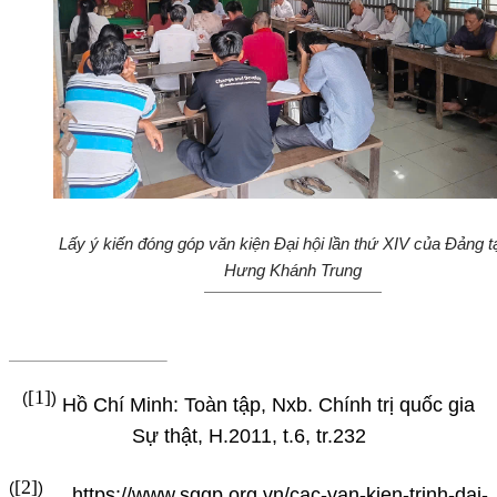
Lấy ý kiến đóng góp văn kiện Đại hội lần thứ XIV của Đảng t
Hưng Khánh Trung
[1]
(
)
Hồ Chí Minh: Toàn tập, Nxb. Chính trị quốc gia
Sự thật, H.2011, t.6, tr.232
[2]
(
)
https://www.sggp.org.vn/cac-van-kien-trinh-dai-