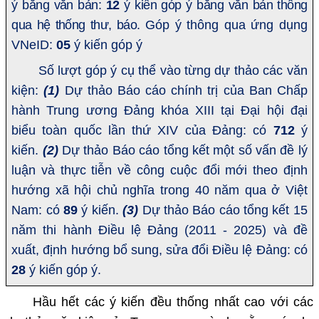
ý bằng văn bản:
12
ý kiến góp ý bằng văn bản thông
qua hệ thống thư, báo.
Góp ý thông qua ứng dụng
VNeID:
05
ý kiến góp ý
Số lượt góp ý cụ thể vào từng dự thảo các văn
kiện:
(1)
Dự thảo Báo cáo chính trị của Ban Chấp
hành Trung ương Đảng khóa XIII tại Đại hội đại
biểu toàn quốc lần thứ XIV của Đảng: có
712
ý
kiến.
(2)
Dự thảo Báo cáo tổng kết một số vấn đề lý
luận và thực tiễn về công cuộc đổi mới theo định
hướng xã hội chủ nghĩa trong 40 năm qua ở Việt
Nam: có
89
ý kiến.
(3)
Dự thảo Báo cáo tổng kết 15
năm thi hành Điều lệ Đảng (2011 - 2025) và đề
xuất, định hướng bổ sung, sửa đổi Điều lệ Đảng: có
28
ý kiến góp ý.
Hầu hết các ý kiến đều thống nhất cao với các