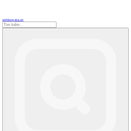
vinhlong.dcs.vn