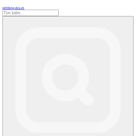
vinhlong.dcs.vn