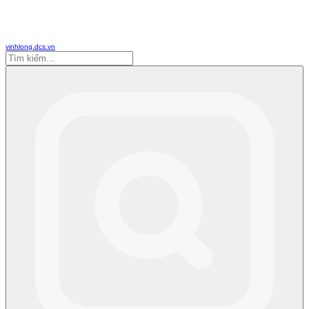
vinhlong.dcs.vn