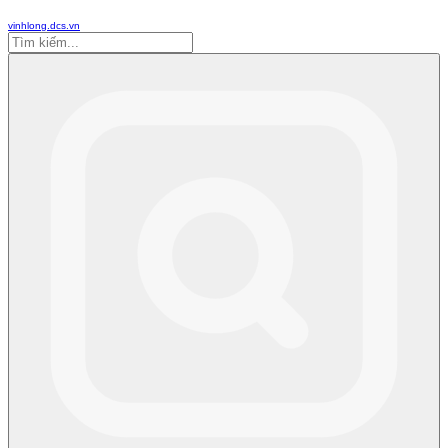
vinhlong.dcs.vn